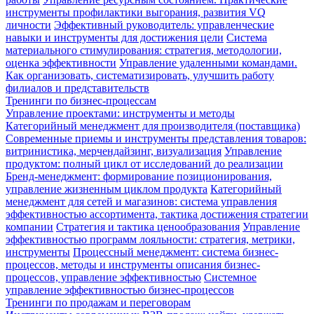
инструменты профилактики выгорания, развития VQ
личности
Эффективный руководитель: управленческие
навыки и инструменты для достижения цели
Система
материального стимулирования: стратегия, методологии,
оценка эффективности
Управление удаленными командами.
Как организовать, систематизировать, улучшить работу
филиалов и представительств
Тренинги по бизнес-процессам
Управление проектами: инструменты и методы
Категорийный менеджмент для производителя (поставщика)
Современные приемы и инструменты представления товаров:
витринистика, мерчендайзинг, визуализация
Управление
продуктом: полный цикл от исследований до реализации
Бренд-менеджмент: формирование позиционирования,
управление жизненным циклом продукта
Категорийный
менеджмент для сетей и магазинов: система управления
эффективностью ассортимента, тактика достижения стратегии
компании
Стратегия и тактика ценообразования
Управление
эффективностью программ лояльности: стратегия, метрики,
инструменты
Процессный менеджмент: система бизнес-
процессов, методы и инструменты описания бизнес-
процессов, управление эффективностью
Системное
управление эффективностью бизнес-процессов
Тренинги по продажам и переговорам