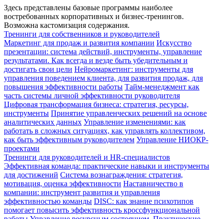
Здесь представлены базовые программы наиболее
востребованных корпоративных и бизнес-тренингов.
Возможна кастомизация содержания.
Тренинги для собственников и руководителей
Маркетинг для продаж и развития компании
Искусство
презентации: система действий, инструменты, управление
результатами. Как всегда и везде быть убедительным и
достигать свои цели
Нейромаркетинг: инструменты для
управления поведением клиента, для развития продаж, для
повышения эффективности работы
Тайм-менеджмент как
часть системы личной эффективности руководителя
Цифровая трансформация бизнеса: стратегия, ресурсы,
инструменты
Принятие управленческих решений на основе
аналитических данных
Управление изменениями: как
работать в сложных ситуациях, как управлять коллективом,
как быть эффективным руководителем
Управление НИОКР-
проектами
Тренинги для руководителей и HR-специалистов
Эффективная команда: практические навыки и инструменты
для достижений
Система вознаграждения: стратегия,
мотивация, оценка эффективности
Наставничество в
компании: инструмент развития и управления
эффективностью команды
DISC: как знание психотипов
помогает повысить эффективность кроссфункциональной
работы
Управление ресурсным состоянием. Практические