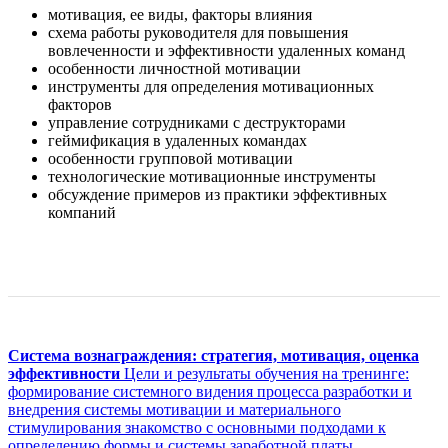
мотивация, ее виды, факторы влияния
схема работы руководителя для повышения
вовлеченности и эффективности удаленных команд
особенности личностной мотивации
инструменты для определения мотивационных
факторов
управление сотрудниками с деструкторами
геймификация в удаленных командах
особенности групповой мотивации
технологические мотивационные инструменты
обсуждение примеров из практики эффективных
компаний
Оставить отзыв
Система вознаграждения: стратегия, мотивация, оценка
эффективности
Цели и результаты обучения на тренинге:
формирование системного видения процесса разработки и
внедрения системы мотивации и материального
стимулирования знакомство с основными подходами к
определению формы и системы заработной платы