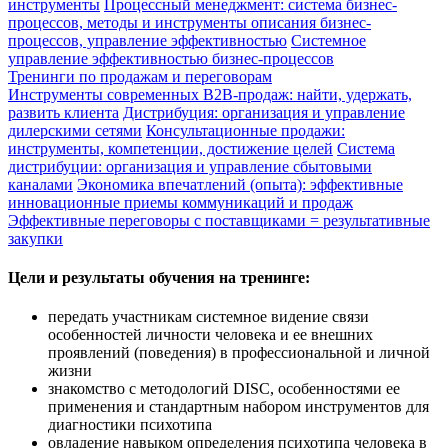
инструменты
Процессный менеджмент: система бизнес-
процессов, методы и инструменты описания бизнес-
процессов, управление эффективностью
Системное
управление эффективностью бизнес-процессов
Тренинги по продажам и переговорам
Инструменты современных B2B-продаж: найти, удержать,
развить клиента
Дистрибуция: организация и управление
дилерскими сетями
Консультационные продажи:
инструменты, компетенции, достижение целей
Система
дистрибуции: организация и управление сбытовыми
каналами
Экономика впечатлений (опыта): эффективные
инновационные приемы коммуникаций и продаж
Эффективные переговоры с поставщиками = результативные
закупки
Цели и результаты обучения на тренинге:
передать участникам системное видение связи
особенностей личности человека и ее внешних
проявлений (поведения) в профессиональной и личной
жизни
знакомство с методологий DISC, особенностями ее
применения и стандартным набором инструментов для
диагностики психотипа
овладение навыком определения психотипа человека в