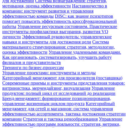
для достижений
Система вознаграждения: стратегия,
мотивация, оценка эффективности
Наставничество в
компании: инструмент развития и управления
эффективностью команды
DISC: как знание психотипов
помогает повысить эффективность кроссфункциональной
работы
Управление ресурсным состоянием. Практические
инструменты профилактики выгорания, развития VQ
личности
Эффективный руководитель: управленческие
навыки и инструменты для достижения цели
Система
материального стимулирования: стратегия, методологии,
оценка эффективности
Управление удаленными командами.
Как организовать, систематизировать, улучшить работу
филиалов и представительств
Тренинги по бизнес-процессам
Управление проектами: инструменты и методы
Категорийный менеджмент для производителя (поставщика)
Современные приемы и инструменты представления товаров:
витринистика, мерчендайзинг, визуализация
Управление
продуктом: полный цикл от исследований до реализации
Бренд-менеджмент: формирование позиционирования,
управление жизненным циклом продукта
Категорийный
менеджмент для сетей и магазинов: система управления
эффективностью ассортимента, тактика достижения стратегии
компании
Стратегия и тактика ценообразования
Управление
эффективностью программ лояльности: стратегия, метрики,