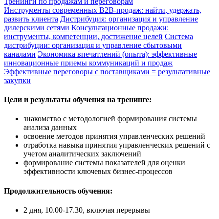
Тренинги по продажам и переговорам
Инструменты современных B2B-продаж: найти, удержать,
развить клиента
Дистрибуция: организация и управление
дилерскими сетями
Консультационные продажи:
инструменты, компетенции, достижение целей
Система
дистрибуции: организация и управление сбытовыми
каналами
Экономика впечатлений (опыта): эффективные
инновационные приемы коммуникаций и продаж
Эффективные переговоры с поставщиками = результативные
закупки
Цели и результаты обучения на тренинге:
знакомство с методологией формирования системы
анализа данных
освоение методов принятия управленческих решений
отработка навыка принятия управленческих решений с
учетом аналитических заключений
формирование системы показателей для оценки
эффективности ключевых бизнес-процессов
Продолжительность обучения:
2 дня, 10.00-17.30, включая перерывы