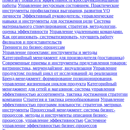
помогает повысить эффективность кроссфункциональной
работы
Управление ресурсным состоянием. Практические
инструменты профилактики выгорания, развития VQ
личности
Эффективный руководитель: управленческие
навыки и инструменты для достижения цели
Система
материального стимулирования: стратегия, методологии,
оценка эффективности
Управление удаленными командами.
Как организовать, систематизировать, улучшить работу
филиалов и представительств
Тренинги по бизнес-процессам
Управление проектами: инструменты и методы
Категорийный менеджмент для производителя (поставщика)
Современные приемы и инструменты представления товаров:
витринистика, мерчендайзинг, визуализация
Управление
продуктом: полный цикл от исследований до реализации
Бренд-менеджмент: формирование позиционирования,
управление жизненным циклом продукта
Категорийный
менеджмент для сетей и магазинов: система управления
эффективностью ассортимента, тактика достижения стратегии
компании
Стратегия и тактика ценообразования
Управление
эффективностью программ лояльности: стратегия, метрики,
инструменты
Процессный менеджмент: система бизнес-
процессов, методы и инструменты описания бизнес-
процессов, управление эффективностью
Системное
управление эффективностью бизнес-процессов