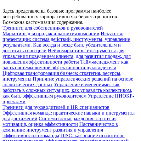
Здесь представлены базовые программы наиболее
востребованных корпоративных и бизнес-тренингов.
Возможна кастомизация содержания.
Тренинги для собственников и руководителей
Маркетинг для продаж и развития компании
Искусство
презентации: система действий, инструменты, управление
результатами. Как всегда и везде быть убедительным и
достигать свои цели
Нейромаркетинг: инструменты для
управления поведением клиента, для развития продаж, для
повышения эффективности работы
Тайм-менеджмент как
часть системы личной эффективности руководителя
Цифровая трансформация бизнеса: стратегия, ресурсы,
инструменты
Принятие управленческих решений на основе
аналитических данных
Управление изменениями: как
работать в сложных ситуациях, как управлять коллективом,
как быть эффективным руководителем
Управление НИОКР-
проектами
Тренинги для руководителей и HR-специалистов
Эффективная команда: практические навыки и инструменты
для достижений
Система вознаграждения: стратегия,
мотивация, оценка эффективности
Наставничество в
компании: инструмент развития и управления
эффективностью команды
DISC: как знание психотипов