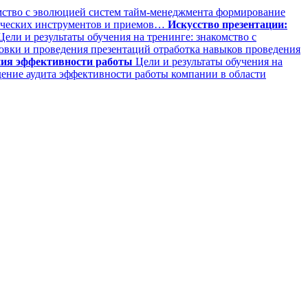
омство с эволюцией систем тайм-менеджмента формирование
гических инструментов и приемов…
Искусство презентации:
ели и результаты обучения на тренинге: знакомство с
овки и проведения презентаций отработка навыков проведения
ния эффективности работы
Цели и результаты обучения на
ение аудита эффективности работы компании в области