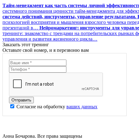
Тайм-менеджмент как часть системы личной эффективност
системного понимания ценности тайм-менеджмента для эффек
система действий, инструменты, управление результатами. К
психологией восприятия и мышления взрослого человека перед
презентаций в…
Нейромаркетинг: инструменты для управле
тренинге: знакомство с трендами на потребительских рынках
управления и развития жизненного цикла…
Заказать этот тренинг
Оставьте свой номер, и я перезвоню вам
Согласие на обработку
ваших данных
Анна Бочарова. Все права защищены