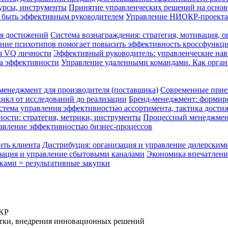
сурсы, инструменты
Принятие управленческих решений на основ
ак быть эффективным руководителем
Управление НИОКР-проект
ля достижений
Система вознаграждения: стратегия, мотивация, 
ание психотипов помогает повысить эффективность кроссфункц
я VQ личности
Эффективный руководитель: управленческие нав
ка эффективности
Управление удаленными командами. Как органи
енеджмент для производителя (поставщика)
Современные прием
икл от исследований до реализации
Бренд-менеджмент: формир
стема управления эффективностью ассортимента, тактика дости
ости: стратегия, метрики, инструменты
Процессный менеджмент
авление эффективностью бизнес-процессов
ить клиента
Дистрибуция: организация и управление дилерским
зация и управление сбытовыми каналами
Экономика впечатлени
ами = результативные закупки
ОКР
отки, внедрения инновационных решений