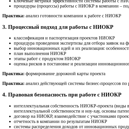
ключевые метрики эффективности системы работы с НИОК
процедуры (процессы) работы с НИОКР в компании – под
Практика:
анализ готовности компании к работе с НИОКР
3. Процессный подход для работы с НИОКР
классификация и паспортизация проектов НИОКР
процедура проведения экспертизы для отбора заявок н
выбор инновационных идей и их реализация: особенност
план выполнения НИОКР
этапы работ с продуктом НИОКР
оценка рисков в постановке и реализации инновационно
Практика:
формирование дорожной карты проекта
Практика:
анализ действующей системы бизнес-процессов по
4. Правовая безопасность при работе с НИОКР
интеллектуальная собственность НИОКР-проекта (виды в
интеллектуальной собственности и ноу-хау, основы патен
договор на НИОКР, взаимодействие с участниками проек
отчетность в компании по результатам НИОКР
системы распределения доходов от инновационных прод