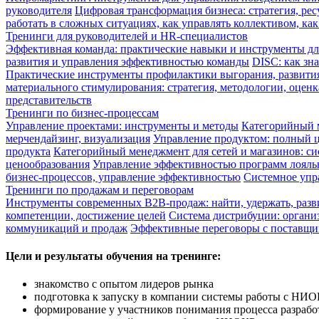
руководителя
Цифровая трансформация бизнеса: стратегия, ре
работать в сложных ситуациях, как управлять коллективом, к
Тренинги для руководителей и HR-специалистов
Эффективная команда: практические навыки и инструменты д
развития и управления эффективностью команды
DISC: как зн
Практические инструменты профилактики выгорания, развити
материального стимулирования: стратегия, методологии, оцен
представительств
Тренинги по бизнес-процессам
Управление проектами: инструменты и методы
Категорийный м
мерчендайзинг, визуализация
Управление продуктом: полный ц
продукта
Категорийный менеджмент для сетей и магазинов: си
ценообразования
Управление эффективностью программ лояльн
бизнес-процессов, управление эффективностью
Системное упр
Тренинги по продажам и переговорам
Инструменты современных B2B-продаж: найти, удержать, разв
компетенции, достижение целей
Система дистрибуции: органи
коммуникаций и продаж
Эффективные переговоры с поставщик
Цели и результаты обучения на тренинге:
знакомство с опытом лидеров рынка
подготовка к запуску в компании системы работы с НИ
формирование у участников понимания процесса разраб