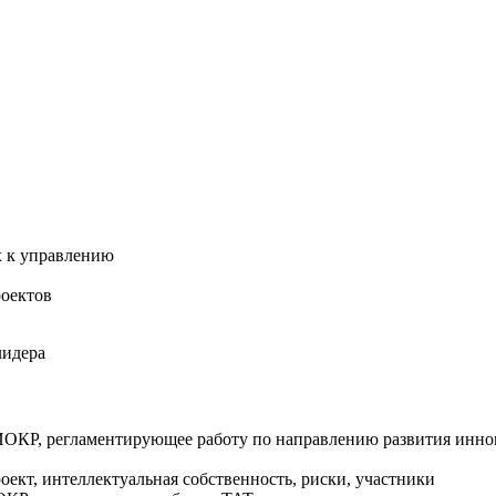
ах к управлению
оектов
лидера
 НИОКР, регламентирующее работу по направлению развития ин
ект, интеллектуальная собственность, риски, участники