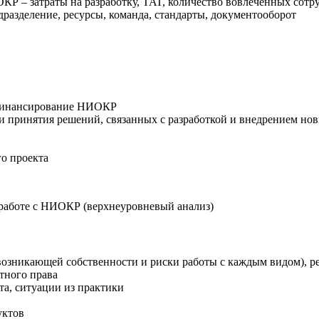
Р – затраты на разработку, TAT, количество вовлеченных сот
разделение, ресурсы, команда, стандарты, документооборот
а финансирование НИОКР
и принятия решений, связанных с разработкой и внедрением но
го проекта
 работе с НИОКР (верхнеуровневый анализ)
озникающей собственности и риски работы с каждым видом), р
тного права
та, ситуации из практики
уктов