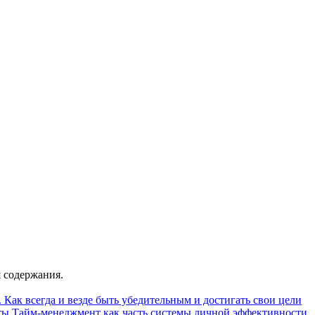
 содержания.
 Как всегда и везде быть убедительным и достигать свои цели
ты
Тайм-менеджмент как часть системы личной эффективности