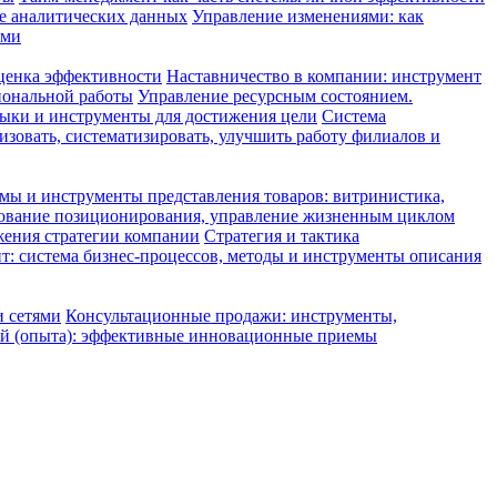
е аналитических данных
Управление изменениями: как
ами
оценка эффективности
Наставничество в компании: инструмент
иональной работы
Управление ресурсным состоянием.
ыки и инструменты для достижения цели
Система
зовать, систематизировать, улучшить работу филиалов и
ы и инструменты представления товаров: витринистика,
ование позиционирования, управление жизненным циклом
жения стратегии компании
Стратегия и тактика
: система бизнес-процессов, методы и инструменты описания
и сетями
Консультационные продажи: инструменты,
й (опыта): эффективные инновационные приемы