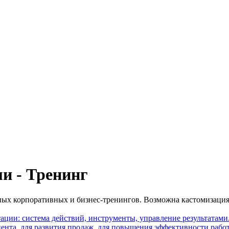
и - Тренинг
ных корпоративных и бизнес-тренингов. Возможна кастомизация
ации: система действий, инструменты, управление результатами.
ента, для развития продаж, для повышения эффективности рабо