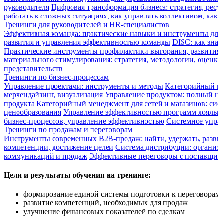
руководителя
Цифровая трансформация бизнеса: стратегия, ре
работать в сложных ситуациях, как управлять коллективом, к
Тренинги для руководителей и HR-специалистов
Эффективная команда: практические навыки и инструменты д
развития и управления эффективностью команды
DISC: как зн
Практические инструменты профилактики выгорания, развити
материального стимулирования: стратегия, методологии, оцен
представительств
Тренинги по бизнес-процессам
Управление проектами: инструменты и методы
Категорийный м
мерчендайзинг, визуализация
Управление продуктом: полный ц
продукта
Категорийный менеджмент для сетей и магазинов: си
ценообразования
Управление эффективностью программ лояльн
бизнес-процессов, управление эффективностью
Системное упр
Тренинги по продажам и переговорам
Инструменты современных B2B-продаж: найти, удержать, разв
компетенции, достижение целей
Система дистрибуции: органи
коммуникаций и продаж
Эффективные переговоры с поставщик
Цели и результаты обучения на тренинге:
формирование единой системы подготовки к переговорам
развитие компетенций, необходимых для продаж
улучшение финансовых показателей по сделкам