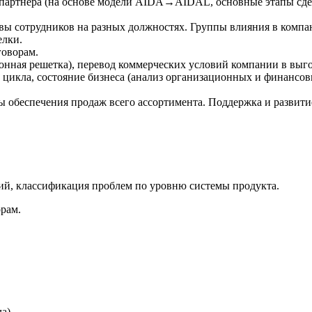
партнера (на основе модели AIDA→AIDAL, основные этапы сделк
ы сотрудников на разных должностях. Группы влияния в компани
елки.
говорам.
нная решетка), перевод коммерческих условий компании в выго
цикла, состояние бизнеса (анализ организационных и финансов
ы обеспечения продаж всего ассортимента. Поддержка и развити
ий, классификация проблем по уровню системы продукта.
орам.
а).