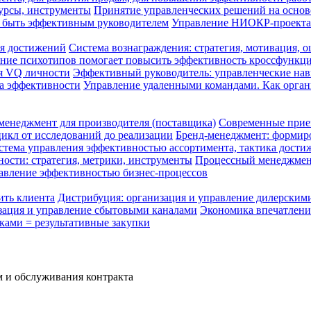
сурсы, инструменты
Принятие управленческих решений на основ
ак быть эффективным руководителем
Управление НИОКР-проект
ля достижений
Система вознаграждения: стратегия, мотивация, 
ание психотипов помогает повысить эффективность кроссфункц
я VQ личности
Эффективный руководитель: управленческие нав
ка эффективности
Управление удаленными командами. Как органи
енеджмент для производителя (поставщика)
Современные прием
икл от исследований до реализации
Бренд-менеджмент: формир
стема управления эффективностью ассортимента, тактика дости
ости: стратегия, метрики, инструменты
Процессный менеджмент
авление эффективностью бизнес-процессов
ить клиента
Дистрибуция: организация и управление дилерским
зация и управление сбытовыми каналами
Экономика впечатлени
ами = результативные закупки
 и обслуживания контракта