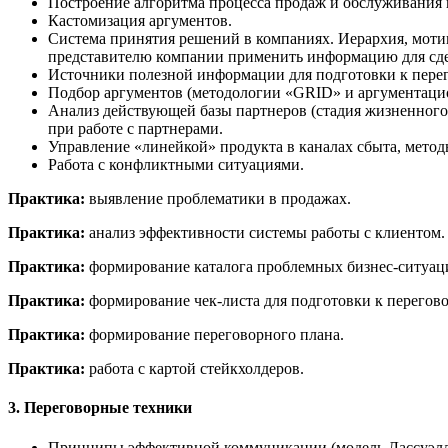
Построение алгоритма процесса продаж и обслуживания 
Кастомизация аргументов.
Система принятия решений в компаниях. Иерархия, мотив
представителю компании применить информацию для сд
Источники полезной информации для подготовки к пере
Подбор аргументов (методологии «GRID» и аргументацио
Анализ действующей базы партнеров (стадия жизненного 
при работе с партнерами.
Управление «линейкой» продукта в каналах сбыта, метод
Работа с конфликтными ситуациями.
Практика:
выявление проблематики в продажах.
Практика:
анализ эффективности системы работы с клиентом.
Практика:
формирование каталога проблемных бизнес-ситуац
Практика:
формирование чек-листа для подготовки к перегов
Практика:
формирование переговорного плана.
Практика:
работа с картой стейкхолдеров.
3. Переговорные техники
Принципы эффективной коммуникации (модель Лассуэлл