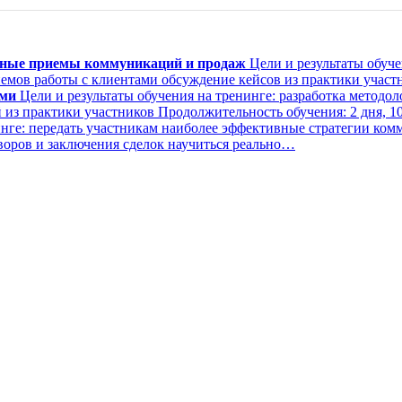
нные приемы коммуникаций и продаж
Цели и результаты обуче
емов работы с клиентами обсуждение кейсов из практики учас
ами
Цели и результаты обучения на тренинге: разработка методо
из практики участников Продолжительность обучения: 2 дня, 1
инге: передать участникам наиболее эффективные стратегии к
воров и заключения сделок научиться реально…