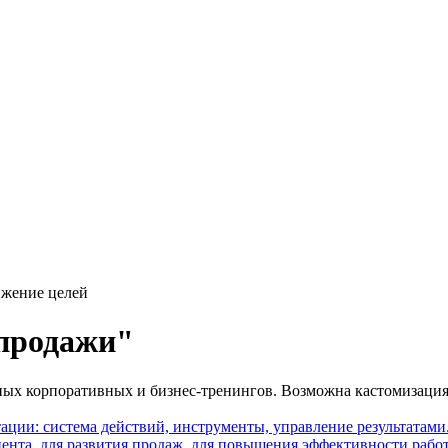
ижение целей
продажи"
ных корпоративных и бизнес-тренингов. Возможна кастомизация
ации: система действий, инструменты, управление результатами.
ента, для развития продаж, для повышения эффективности рабо