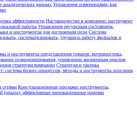
е аналитических данных
Управление изменениями: как
ами
оценка эффективности
Наставничество в компании: инструмент
иональной работы
Управление ресурсным состоянием.
ыки и инструменты для достижения цели
Система
зовать, систематизировать, улучшить работу филиалов и
ы и инструменты представления товаров: витринистика,
ование позиционирования, управление жизненным циклом
жения стратегии компании
Стратегия и тактика
: система бизнес-процессов, методы и инструменты описания
и сетями
Консультационные продажи: инструменты,
й (опыта): эффективные инновационные приемы