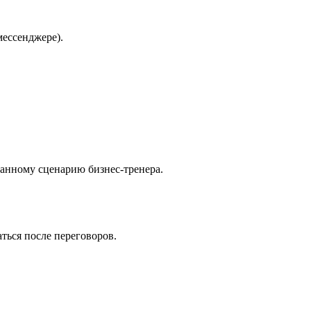
мессенджере).
ванному сценарию бизнес-тренера.
ться после переговоров.