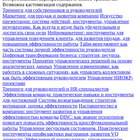
Возможна кастомизация содержания.
Тренинги для собственников и руководителей
Маркетинг для продаж и развития компании
Искусство
презентации: система действий, инструменты, управление
результатами. Как всегда и везде быть убедительным и
достигать свои цели
Нейромаркетинг: инструменты для
управления поведением клиента, для развития продаж, для
повышения эффективности работы
Тайм-менеджмент как
часть системы личной эффективности руководителя
Цифровая трансформация бизнеса: стратегия, ресурсы,
инструменты
Принятие управленческих решений на основе
аналитических данных
Управление изменениями: как
работать в сложных ситуациях, как управлять коллективом,
как быть эффективным руководителем
Управление НИОКР-
проектами
Тренинги для руководителей и HR-специалистов
Эффективная команда: практические навыки и инструменты
для достижений
Система вознаграждения: стратегия,
мотивация, оценка эффективности
Наставничество в
компании: инструмент развития и управления
эффективностью команды
DISC: как знание психотипов
помогает повысить эффективность кроссфункциональной
работы
Управление ресурсным состоянием. Практические
инструменты профилактики выгорания, развития VQ
личности
Эффективный руководитель: управленческие