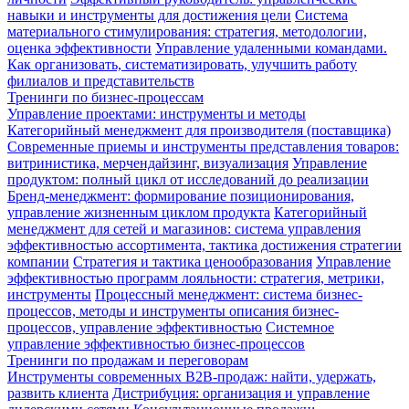
навыки и инструменты для достижения цели
Система
материального стимулирования: стратегия, методологии,
оценка эффективности
Управление удаленными командами.
Как организовать, систематизировать, улучшить работу
филиалов и представительств
Тренинги по бизнес-процессам
Управление проектами: инструменты и методы
Категорийный менеджмент для производителя (поставщика)
Современные приемы и инструменты представления товаров:
витринистика, мерчендайзинг, визуализация
Управление
продуктом: полный цикл от исследований до реализации
Бренд-менеджмент: формирование позиционирования,
управление жизненным циклом продукта
Категорийный
менеджмент для сетей и магазинов: система управления
эффективностью ассортимента, тактика достижения стратегии
компании
Стратегия и тактика ценообразования
Управление
эффективностью программ лояльности: стратегия, метрики,
инструменты
Процессный менеджмент: система бизнес-
процессов, методы и инструменты описания бизнес-
процессов, управление эффективностью
Системное
управление эффективностью бизнес-процессов
Тренинги по продажам и переговорам
Инструменты современных B2B-продаж: найти, удержать,
развить клиента
Дистрибуция: организация и управление