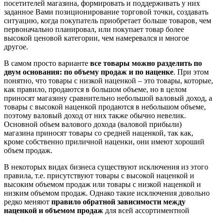
посетителей магазина, формировать и поддерживать у них
заданное Вами позиционирование торговой точки, создавать
ситуацию, когда покупатель приобретает больше товаров, чем
первоначально планировал, или покупает товар более
высокой ценовой категории, чем намеревался и многое
другое.
В самом просто варианте
все товары можно разделить по
двум основания: по объему продаж и по наценке
. При этом
понятно, что товары с низкой наценкой – это товары, которые,
как правило, продаются в большом объеме, но в целом
приносят магазину сравнительно небольшой валовый доход, а
товары с высокой наценкой продаются в небольшом объеме,
поэтому валовый доход от них также обычно невелик.
Основной объем валового дохода (валовой прибыли)
магазина приносят товары со средней наценкой, так как,
кроме собственно приличной наценки, они имеют хороший
объем продаж.
В некоторых видах бизнеса существуют исключения из этого
правила, т.е. присутствуют товары с высокой наценкой и
высоким объемом продаж или товары с низкой наценкой и
низким объемом продаж. Однако такие исключения довольно
редко меняют
правило обратной зависимости между
наценкой и объемом продаж
для всей ассортиментной