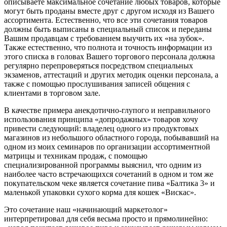
описываете максимальное сочетание любых товаров, которые
могут быть проданы вместе друг с другом исходя из Вашего
ассортимента. Естественно, что все эти сочетания товаров
должны быть выписаны в специальный список и переданы
Вашим продавцам с требованием выучить их «на зубок».
Также естественно, что полнота и точность информации из
этого списка в головах Вашего торгового персонала должна
регулярно перепроверяться посредством специальных
экзаменов, аттестаций и других методик оценки персонала, а
также с помощью прослушивания записей общения с
клиентами в торговом зале.
В качестве примера анекдотично-глупого и неправильного
использования принципа «допродажных» товаров хочу
привести следующий: владелец одного из продуктовых
магазинов из небольшого областного города, побывавший на
одном из моих семинаров по организации ассортиментной
матрицы и техникам продаж, с помощью
специализированной программы выяснил, что одним из
наиболее часто встречающихся сочетаний в одном и том же
покупательском чеке является сочетание пива «Балтика 3» и
маленькой упаковки сухого корма для кошек «Вискас».
Это сочетание наш «начинающий маркетолог»
интерпретировал для себя весьма просто и прямолинейно: