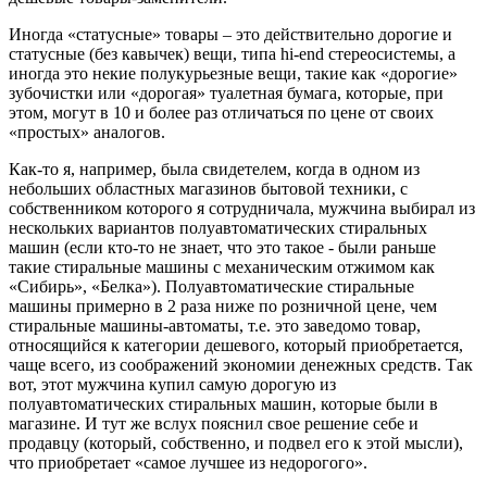
Иногда «статусные» товары – это действительно дорогие и
статусные (без кавычек) вещи, типа hi-end стереосистемы, а
иногда это некие полукурьезные вещи, такие как «дорогие»
зубочистки или «дорогая» туалетная бумага, которые, при
этом, могут в 10 и более раз отличаться по цене от своих
«простых» аналогов.
Как-то я, например, была свидетелем, когда в одном из
небольших областных магазинов бытовой техники, с
собственником которого я сотрудничала, мужчина выбирал из
нескольких вариантов полуавтоматических стиральных
машин (если кто-то не знает, что это такое - были раньше
такие стиральные машины с механическим отжимом как
«Сибирь», «Белка»). Полуавтоматические стиральные
машины примерно в 2 раза ниже по розничной цене, чем
стиральные машины-автоматы, т.е. это заведомо товар,
относящийся к категории дешевого, который приобретается,
чаще всего, из соображений экономии денежных средств. Так
вот, этот мужчина купил самую дорогую из
полуавтоматических стиральных машин, которые были в
магазине. И тут же вслух пояснил свое решение себе и
продавцу (который, собственно, и подвел его к этой мысли),
что приобретает «самое лучшее из недорогого».