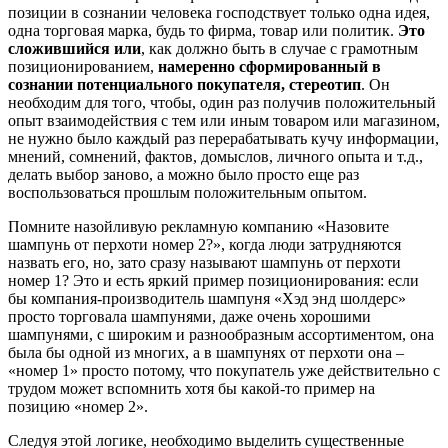
позиции в сознании человека господствует только одна идея,
одна торговая марка, будь то фирма, товар или политик.
Это
сложившийся или
, как должно быть в случае с грамотным
позиционированием,
намеренно сформированный в
сознании потенциального покупателя, стереотип
. Он
необходим для того, чтобы, один раз получив положительный
опыт взаимодействия с тем или иным товаром или магазином,
не нужно было каждый раз перерабатывать кучу информации,
мнений, сомнений, фактов, домыслов, личного опыта и т.д.,
делать выбор заново, а можно было просто еще раз
воспользоваться прошлым положительным опытом.
Помните назойливую рекламную компанию «Назовите
шампунь от перхоти номер 2?», когда люди затрудняются
назвать его, но, зато сразу называют шампунь от перхоти
номер 1? Это и есть яркий пример позиционирования: если
бы компания-производитель шампуня «Хэд энд шолдерс»
просто торговала шампунями, даже очень хорошими
шампунями, с широким и разнообразным ассортиментом, она
была бы одной из многих, а в шампунях от перхоти она –
«номер 1» просто потому, что покупатель уже действительно с
трудом может вспомнить хотя бы какой-то пример на
позицию «номер 2».
Следуя этой логике, необходимо выделить существенные