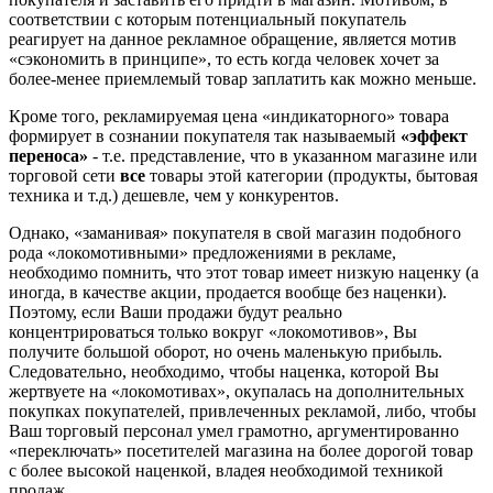
соответствии с которым потенциальный покупатель
реагирует на данное рекламное обращение, является мотив
«сэкономить в принципе», то есть когда человек хочет за
более-менее приемлемый товар заплатить как можно меньше.
Кроме того, рекламируемая цена «индикаторного» товара
формирует в сознании покупателя так называемый
«эффект
переноса»
- т.е. представление, что в указанном магазине или
торговой сети
все
товары этой категории (продукты, бытовая
техника и т.д.) дешевле, чем у конкурентов.
Однако, «заманивая» покупателя в свой магазин подобного
рода «локомотивными» предложениями в рекламе,
необходимо помнить, что этот товар имеет низкую наценку (а
иногда, в качестве акции, продается вообще без наценки).
Поэтому, если Ваши продажи будут реально
концентрироваться только вокруг «локомотивов», Вы
получите большой оборот, но очень маленькую прибыль.
Следовательно, необходимо, чтобы наценка, которой Вы
жертвуете на «локомотивах», окупалась на дополнительных
покупках покупателей, привлеченных рекламой, либо, чтобы
Ваш торговый персонал умел грамотно, аргументированно
«переключать» посетителей магазина на более дорогой товар
с более высокой наценкой, владея необходимой техникой
продаж.