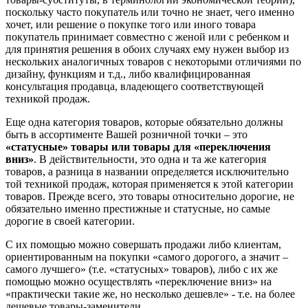
поскольку часто покупатель или точно не знает, чего именно
хочет, или решение о покупке того или иного товара
покупатель принимает совместно с женой или с ребенком и
для принятия решения в обоих случаях ему нужен выбор из
нескольких аналогичных товаров с некоторыми отличиями по
дизайну, функциям и т.д., либо квалифицированная
консультация продавца, владеющего соответствующей
техникой продаж.
Еще одна категория товаров, которые обязательно должны
быть в ассортименте Вашей розничной точки – это
«статусные» товары или товары для «переключения
вниз»
. В действительности, это одна и та же категория
товаров, а разница в названии определяется исключительно
той техникой продаж, которая применяется к этой категории
товаров. Прежде всего, это товары относительно дорогие, не
обязательно именно престижные и статусные, но самые
дорогие в своей категории.
С их помощью можно совершать продажи либо клиентам,
ориентированным на покупки «самого дорогого, а значит –
самого лучшего» (т.е. «статусных» товаров), либо с их же
помощью можно осуществлять «переключение вниз» на
«практически такие же, но несколько дешевле» - т.е. на более
дешевые товары-заменители.