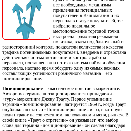
все необходимые механизмы
привлечения потенциальных
покупателей в Ваш магазин и их
перевода в статус покупателей, т.е.
выбрано правильное
местоположение торговой точки,
выстроена грамотная рекламная
политика, взяты под бдительный и
разносторонний контроль показатели количества и качества
трафика потенциальных покупателей, внедрена и отработана
действенная система мотивации и контроля работы
персонала, поставлена «на поток» система найма и обучения
персонала, настало время обсудить одну из самых важных
составляющих успешности розничного магазина – его
позиционирование.
Позиционирование
– классическое понятие в маркетинге.
Авторство термина «позиционирование» принадлежит
«гуру» маркетинга Джеку Трауту. Первое упоминание
термина «позиционирование» датируется 1969 г., когда Траут
опубликовал статью «Позиционирование - игра, в которую
люди играют на современном, включающем и меня, рынке». В
своей книге «Траут о стратегии» он указывает, что выбор
слова для термина «позиционирование» он сделал благодаря
толкованию (определению) военной стратегии в «Словаре