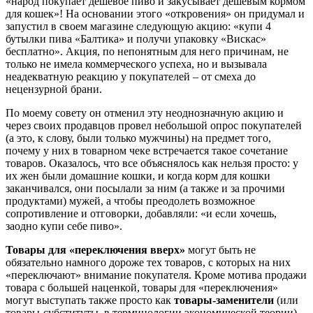
«народ покупает дешевое пиво и закусывает дешевым кормом
для кошек»! На основании этого «откровения» он придумал и
запустил в своем магазине следующую акцию: «купи 4
бутылки пива «Балтика» и получи упаковку «Вискас»
бесплатно». Акция, по непонятным для него причинам, не
только не имела коммерческого успеха, но и вызывала
неадекватную реакцию у покупателей – от смеха до
нецензурной брани.
По моему совету он отменил эту неоднозначную акцию и
через своих продавцов провел небольшой опрос покупателей
(а это, к слову, были только мужчины) на предмет того,
почему у них в товарном чеке встречается такое сочетание
товаров. Оказалось, что все объяснялось как нельзя просто: у
их жен были домашние кошки, и когда корм для кошки
заканчивался, они посылали за ним (а также и за прочими
продуктами) мужей, а чтобы преодолеть возможное
сопротивление и отговорки, добавляли: «и если хочешь,
заодно купи себе пиво».
Товары для «переключения вверх»
могут быть не
обязательно намного дороже тех товаров, с которых на них
«переключают» внимание покупателя. Кроме мотива продажи
товара с большей наценкой, товары для «переключения»
могут выступать также просто как
товары-заменители
(или
товары-субституты, в терминологии экономической теории),