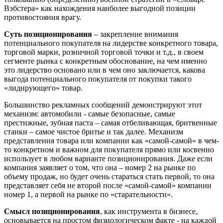
Вэбстера» как нахождения наиболее выгодной позиции
противостояния врагу.
Суть позиционирования
– закрепление внимания
потенциального покупателя на лидерстве конкретного товара,
торговой марки, розничной торговой точки и т.д., в своем
сегменте рынка с конкретным обоснование, на чем именно
это лидерство основано или в чем оно заключается, какова
выгода потенциального покупателя от покупки такого
«лидирующего» товар.
Большинство рекламных сообщений демонстрируют этот
механизм: автомобили - самые безопасные, самые
престижные, зубная паста – самая отбеливающая, бритвенные
станки – самое чистое бритье и так далее. Механизм
представления товара или компании как «самой-самой» в чем-
то конкретном и важном для покупателя прямо или косвенно
использует в любом варианте позиционирования. Даже если
компания заявляет о том, что она – номер 2 на рынке по
объему продаж, но будет очень стараться стать первой, то она
представляет себя не второй после «самой-самой» компании
номер 1, а первой на рынке по «старательности».
Смысл позиционирования
, как инструмента в бизнесе,
основывается на простом физиологическом факте - на каждой