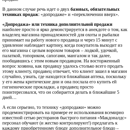
В данном случае речь идет о двух
базовых, обязательных
техниках продаж
: «допродаже» и «переключении вверх».
«Допродажа» или техника дополнительной продажи
наиболее просто и ярко демонстрируется в анекдоте о том, как
владелец магазина принадлежностей для охоты и рыбалки
принимает на работу нового продавца и через 15 минут с
удивление наблюдает картину, когда покупатель выходит из
его магазина с целым ворохом товаров – лодкой, удочкой,
палаткой, топориком, сапогами, мангалом и так далее,
пообщавшись с этим новым продавцом. На восторженный
вопрос хозяина, как продавцу удалось столько всего продать
этому клиенту, продавец отвечает, что клиент зашел в магазин
случайно, узнать, где находится ближайшая аптека, поскольку
у его жены критические дни и она послала его купить ей
гигиенические прокладки, а продавец просто
поинтересовался, что он собирается делать в ближайшие 5
дней…
А если серьезно, то технику «допродажи» можно
продемонстрировать на примере ее использования всемирно
известной сетью ресторанов быстрого питания «Макдоналдс»
персонал обучают (и жестко контролируют!) предлагать к
каждому приобретенному блюду дополнительное блюдо –