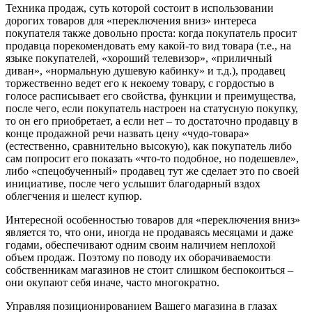
Техника продаж, суть которой состоит в использовании
дорогих товаров для «переключения вниз» интереса
покупателя также довольно проста: когда покупатель просит
продавца порекомендовать ему какой-то вид товара (т.е., на
языке покупателей, «хороший телевизор», «приличный
диван», «нормальную душевую кабинку» и т.д.), продавец
торжественно ведет его к некоему товару, с гордостью в
голосе расписывает его свойства, функции и преимущества,
после чего, если покупатель настроен на статусную покупку,
то он его приобретает, а если нет – то достаточно продавцу в
конце продажной речи назвать цену «чудо-товара»
(естественно, сравнительно высокую), как покупатель либо
сам попросит его показать «что-то подобное, но подешевле»,
либо «спецобученный» продавец тут же сделает это по своей
инициативе, после чего услышит благодарный вздох
облегчения и шелест купюр.
Интересной особенностью товаров для «переключения вниз»
является то, что они, иногда не продаваясь месяцами и даже
годами, обеспечивают одним своим наличием неплохой
объем продаж. Поэтому по поводу их оборачиваемости
собственникам магазинов не стоит слишком беспокоиться –
они окупают себя иначе, часто многократно.
Управляя позиционированием Вашего магазина в глазах