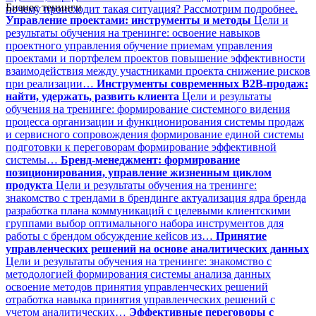
Бизнес тенинги
почему происходит такая ситуация? Рассмотрим подробнее.
Управление проектами: инструменты и методы
Цели и
результаты обучения на тренинге: освоение навыков
проектного управления обучение приемам управления
проектами и портфелем проектов повышение эффективности
взаимодействия между участниками проекта снижение рисков
при реализации…
Инструменты современных B2B-продаж:
найти, удержать, развить клиента
Цели и результаты
обучения на тренинге: формирование системного видения
процесса организации и функционирования системы продаж
и сервисного сопровождения формирование единой системы
подготовки к переговорам формирование эффективной
системы…
Бренд-менеджмент: формирование
позиционирования, управление жизненным циклом
продукта
Цели и результаты обучения на тренинге:
знакомство с трендами в брендинге актуализация ядра бренда
разработка плана коммуникаций с целевыми клиентскими
группами выбор оптимального набора инструментов для
работы с брендом обсуждение кейсов из…
Принятие
управленческих решений на основе аналитических данных
Цели и результаты обучения на тренинге: знакомство с
методологией формирования системы анализа данных
освоение методов принятия управленческих решений
отработка навыка принятия управленческих решений с
учетом аналитических…
Эффективные переговоры с