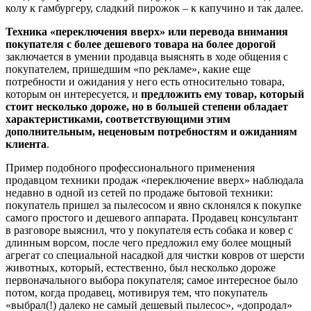
колу к гамбургеру, сладкий пирожок – к капучино и так далее.
Техника «переключения вверх» или перевода внимания
покупателя с более дешевого товара на более дорогой
заключается в умении продавца выяснять в ходе общения с
покупателем, пришедшим «по рекламе», какие еще
потребности и ожидания у него есть относительно товара,
которым он интересуется, и
предложить ему товар, который
стоит несколько дороже, но в большей степени обладает
характеристиками, соответствующими этим
дополнительным, неценовым потребностям и ожиданиям
клиента
.
Пример подобного профессионального применения
продавцом техники продаж «переключение вверх» наблюдала
недавно в одной из сетей по продаже бытовой техники:
покупатель пришел за пылесосом и явно склонялся к покупке
самого простого и дешевого аппарата. Продавец консультант
в разговоре выяснил, что у покупателя есть собака и ковер с
длинным ворсом, после чего предложил ему более мощный
агрегат со специальной насадкой для чистки ковров от шерсти
животных, который, естественно, был несколько дороже
первоначального выбора покупателя; самое интересное было
потом, когда продавец, мотивируя тем, что покупатель
«выбрал(!) далеко не самый дешевый пылесос», «допродал»