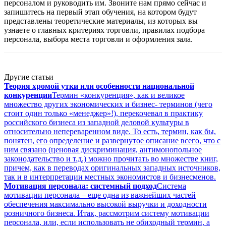
персоналом и руководить им. Звоните нам прямо сейчас и
запишитесь на первый этап обучения, на котором будут
представлены теоретические материалы, из которых вы
узнаете о главных критериях торговли, правилах подбора
персонала, выбора места торговли и оформления зала.
Другие статьи
Теория хромой утки или особенности национальной
конкуренции
Термин «конкуренция», как и великое
множество других экономических и бизнес- терминов (чего
стоит один только «менеджер»!), перекочевал в практику
российского бизнеса из западной деловой культуры в
относительно непереваренном виде. То есть, термин, как бы,
понятен, его определение и развернутое описание всего, что с
ним связано (ценовая дискриминация, антимонопольное
законодательство и т.д.) можно прочитать во множестве книг,
причем, как в переводах оригинальных западных источников,
так и в интерпретации местных экономистов и бизнесменов.
Мотивация персонала: системный подход
Система
мотивации персонала – еще одна из важнейших частей
обеспечения максимально высокой выручки и доходности
розничного бизнеса. Итак, рассмотрим систему мотивации
персонала, или, если использовать не обиходный термин, а