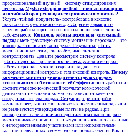
профессиональный научный – систему стимулирования
персонала.
Mystery shopping method – тайный помощник
или тайный враг руководителя розничного магазина?
Услуга «тайный покупатель» востребована в качестве
простого и эффективного метода сбора информации о
качестве работы торгового персонала непосредственно на
рабочем месте.
Контроль работы персонала: системный
подход
Иметь грамотную систему мотивации персонала – это
только, как говорится, «пол дела». Результаты работы
мотивационных стимулов необходимо системно
контролировать. Давайте рассмотрим систему контроля
работы персонала розничного бизнеса: условно контроль
работы персонала можно разделить на две части –
информационный контроль и технический контроль.
Почему
коммерческие цели руководителей отделов продаж
«спотыкаются» об исполнителей?
Эффективность работы и
достигнутый экономический результат коммерческой
деятельности компании во многом зависят от качества
сотрудников отдела продаж. Ситуация, при которой в
компании регулярно не выполняются поставленные задачи и
не реализуются утвержденные платы не редкая. При
проведении анализа причин недостижения планов первое
место занимают причины, напрямую или косвенно связанные
с непосредственными участниками или исполнителями
заданий, переданных в коммерческие подразделения. Как и