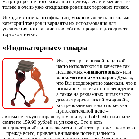
матрицы розничного магазина в целом, а если и меняют, то
только в очень узко специализированных торговых точках.
Исходя из этой классификации, можно выделить несколько
категорий товаров и варианты их использования для
увеличения потока клиентов, объема продаж и доходности
торговой точки.
«Индикаторные» товары
Итак, товары с низкой наценкой
часто используются в качестве так
называемых
«индикаторных»
или
«локомотивных» товаров
. Думаю,
что Вы неоднократно замечали, что в
рекламных роликах на телевидении,
а также на рекламных щитах часто
демонстрируют некий «ходовой»,
востребованный товар по весьма
привлекательной цене –
автоматическую стиральную машину за 6500 руб. или филе
семги по 159,90 рублей за упаковку. Это и есть
«индикаторный» или «локомотивный» товар, задача которого
– прежде всего, привлечь внимание потенциального
покупателя и заставить его придти в магазин. Мотивом, в