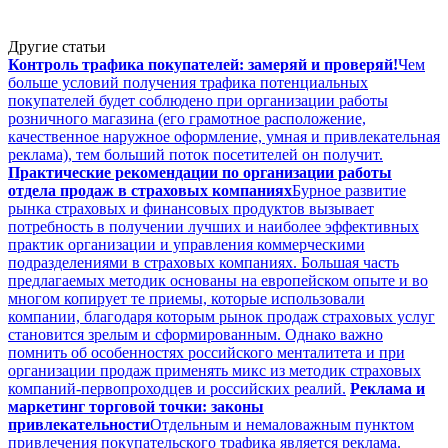
Другие статьи
Контроль трафика покупателей: замеряй и проверяй!
Чем
больше условий получения трафика потенциальных
покупателей будет соблюдено при организации работы
розничного магазина (его грамотное расположение,
качественное наружное оформление, умная и привлекательная
реклама), тем больший поток посетителей он получит.
Практические рекомендации по организации работы
отдела продаж в страховых компаниях
Бурное развитие
рынка страховых и финансовых продуктов вызывает
потребность в получении лучших и наиболее эффективных
практик организации и управления коммерческими
подразделениями в страховых компаниях. Большая часть
предлагаемых методик основаны на европейском опыте и во
многом копирует те приемы, которые использовали
компании, благодаря которым рынок продаж страховых услуг
становится зрелым и сформированным. Однако важно
помнить об особенностях российского менталитета и при
организации продаж применять микс из методик страховых
компаний-первопроходцев и российских реалий.
Реклама и
маркетинг торговой точки: законы
привлекательности
Отдельным и немаловажным пунктом
привлечения покупательского трафика является реклама.