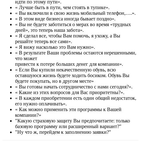
идти по этому пути».
« Лучше быть в пути, чем стоять в тупике».
« Вы включили в свою жизнь мобильный телефон,….».
« В этом виде бизнеса иногда бывает поздно».
« Вы не будете заботиться о мерах во время «трудных
дней», это теперь наша забота».
« Я сделал все, чтобы Вам помочь, я ухожу, а Вы
решайте теперь все сами».
« Я вижу насколько это Вам нужно».
« В результате Ваши проблемы остаются нерешенными,
что может
привести к потере больших денег для компании».
« Если Вы купили некачественную обувь, всю
оставшуюся жизнь будете ходить босиком. Обувь Вы
будете покупать, но в другом месте»
« Вы готовы начать сотрудничество с нами сегодня?».
« Какие из этих вопросов для Вас приоритетны?».
« В каждом приобретении есть один общий недостаток,
его нужно оплачивать».
« Как можно применить эти программы к Вашей
компании?»
"Какую страховую защиту Вы предпочитаете: только
базовую программу или расширенный вариант?"
"Ну что ж, перейдем к заполнению заявки?"