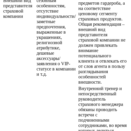
Внешний вид
сезонным
предметов гардероба, а
представителя
особенностям,
на соответствие
страховой
отсутствие
ценовому сегменту
компании
индивидуальности/
страховых продуктов.
заметные
Общая рекомендация –
предпочтения,
внешний вид
выраженные в
представителя
украшениях,
страховой компании не
религиозной
должен привлекать
атрибутике,
внимание
дешевые
потенциального
аксессуары/
клиента и отвлекать его
заявления о VIP-
от слов агента в пользу
статусе в компании
разглядывания
и т.д.
особенностей
внешности.
Внутренний тренер и
непосредственный
руководитель
страхового менеджера
обязаны проводить
встречи с
подчиненными
сотрудниками, во время
которых делиться