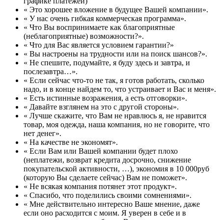
графике платежей)
« Это хорошее вложение в будущее Вашей компании».
« У нас очень гибкая коммерческая программа».
« Что Вы воспринимаете как благоприятные
(неблагоприятные) возможности?».
« Что для Вас является условием гарантии?»
« Вы настроены на трудности или на поиск шансов?».
« Не спешите, подумайте, я буду здесь и завтра, и
послезавтра…».
« Если сейчас что-то не так, я готов работать, сколько
надо, и в конце найдем то, что устраивает и Вас и меня».
« Есть истинные возражения, а есть отговорки».
« Давайте взглянем на это с другой стороны».
« Лучше скажите, что Вам не нравлюсь я, не нравится
товар, моя одежда, наша компания, но не говорите, что
нет денег».
« На качестве не экономят».
« Если Вам или Вашей компании будет плохо
(неплатежи, возврат кредита досрочно, снижение
покупательской активности, …), экономия в 10 000руб
(которую Вы сделаете сейчас) Вам не поможет».
« Не всякая компания потянет этот продукт».
« Спасибо, что поделились своими сомнениями».
« Мне действительно интересно Ваше мнение, даже
если оно расходится с моим. Я уверен в себе и в