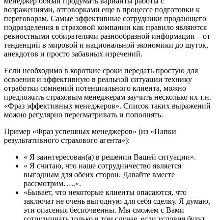
менеджер обязан продумать варианты работы с
возражениями, отговорками еще в процессе подготовки к
переговорам. Самые эффективные сотрудники продающего
подразделения в страховой компании как правило являются
ревностными собирателями разнообразной информации – от
тенденций в мировой и национальной экономики до шуток,
анекдотов и просто забавных изречений.
Если необходимо в короткие сроки передать простую для
освоения и эффективную в реальной ситуации технику
отработки сомнений потенциального клиента, можно
предложить страховым менеджерам заучить несколько их т.н.
«Фраз эффективных менеджеров». Список таких выражений
можно регулярно пересматривать и пополнять.
Пример «Фраз успешных менеджеров» (из «Папки
результативного страхового агента»):
« Я заинтересован(а) в решении Вашей ситуации».
« Я считаю, что наше сотрудничество является
выгодным для обеих сторон. Давайте вместе
рассмотрим…..».
«Бывает, что некоторые клиенты опасаются, что
заключат не очень выгодную для себя сделку. Я думаю,
эти опасения беспочвенны. Мы сможем с Вами
сотрудничать только в том случае, если условия будут