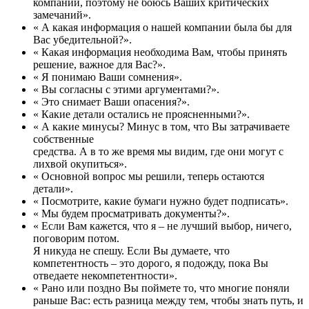
компании, поэтому не боюсь Ваших критических
замечаний».
« А какая информация о нашей компании была бы для
Вас убедительной?».
« Какая информация необходима Вам, чтобы принять
решение, важное для Вас?».
« Я понимаю Ваши сомнения».
« Вы согласны с этими аргументами?».
« Это снимает Ваши опасения?».
« Какие детали остались не проясненными?».
« А какие минусы? Минус в том, что Вы затрачиваете
собственные
средства. А в то же время мы видим, где они могут с
лихвой окупиться».
« Основной вопрос мы решили, теперь остаются
детали».
« Посмотрите, какие бумаги нужно будет подписать».
« Мы будем просматривать документы?».
« Если Вам кажется, что я – не лучший выбор, ничего,
поговорим потом.
Я никуда не спешу. Если Вы думаете, что
компетентность – это дорого, я подожду, пока Вы
отведаете некомпетентности».
« Рано или поздно Вы поймете то, что многие поняли
раньше Вас: есть разница между тем, чтобы знать путь, и