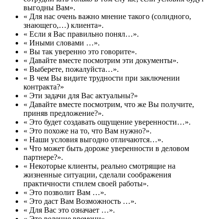
выгодны Вам».
« Для нас очень важно мнение такого (солидного,
знающего,…) клиента».
« Если я Вас правильно понял…».
« Иными словами …».
« Вы так уверенно это говорите».
« Давайте вместе посмотрим эти документы».
« Выберете, пожалуйста…».
« В чем Вы видите трудности при заключении
контракта?»
« Эти задачи для Вас актуальны?»
« Давайте вместе посмотрим, что же Вы получите,
приняв предложение?».
« Это будет создавать ощущение уверенности…».
« Это похоже на то, что Вам нужно?».
« Наши условия выгодно отличаются…».
« Что может быть дороже уверенности в деловом
партнере?».
« Некоторые клиенты, реально смотрящие на
жизненные ситуации, сделали соображения
практичности стилем своей работы».
« Это позволит Вам …».
« Это даст Вам Возможность …».
« Для Вас это означает …».
« Это веление времени».