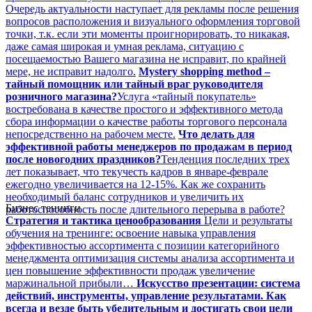
Очередь актуальности наступает для рекламы после решения
вопросов расположения и визуального оформления торговой
точки, т.к. если эти моменты проигнорировать, то никакая,
даже самая широкая и умная реклама, ситуацию с
посещаемостью Вашего магазина не исправит, по крайней
мере, не исправит надолго.
Mystery shopping method –
тайный помощник или тайный враг руководителя
розничного магазина?
Услуга «тайный покупатель»
востребована в качестве простого и эффективного метода
сбора информации о качестве работы торгового персонала
непосредственно на рабочем месте.
Что делать для
эффективной работы менеджеров по продажам в период
после новогодних праздников?
Тенденция последних трех
лет показывает, что текучесть кадров в январе-феврале
ежегодно увеличивается на 12-15%. Как же сохранить
необходимый баланс сотрудников и увеличить их
Бизнес тенинги
работоспособность после длительного перерыва в работе?
Стратегия и тактика ценообразования
Цели и результаты
обучения на тренинге: освоение навыка управления
эффективностью ассортимента с позиции категорийного
менеджмента оптимизация системы анализа ассортимента и
цен повышение эффективности продаж увеличение
маржинальной прибыли…
Искусство презентации: система
действий, инструменты, управление результатами. Как
всегда и везде быть убедительным и достигать свои цели