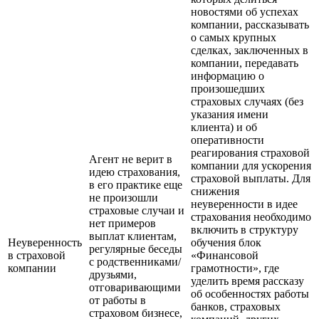
новостями об успехах
компании, рассказывать
о самых крупных
сделках, заключенных в
компании, передавать
информацию о
произошедших
страховых случаях (без
указания имени
клиента) и об
оперативности
реагирования страховой
Агент не верит в
компании для ускорения
идею страхования,
страховой выплаты. Для
в его практике еще
снижения
не произошли
неуверенности в идее
страховые случаи и
страхования необходимо
нет примеров
включить в структуру
выплат клиентам,
Неуверенность
обучения блок
регулярные беседы
в страховой
«Финансовой
с родственниками/
компании
грамотности», где
друзьями,
уделить время рассказу
отговаривающими
об особенностях работы
от работы в
банков, страховых
страховом бизнесе,