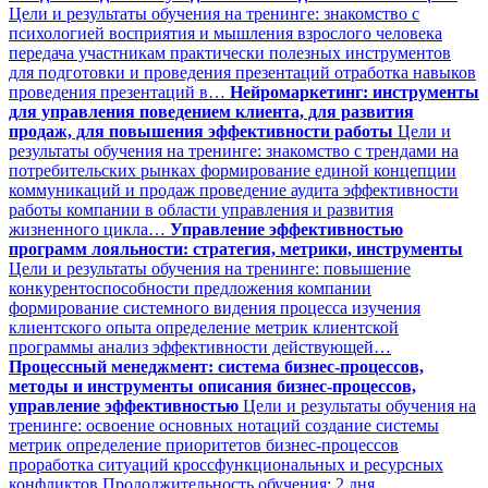
Цели и результаты обучения на тренинге: знакомство с
психологией восприятия и мышления взрослого человека
передача участникам практически полезных инструментов
для подготовки и проведения презентаций отработка навыков
проведения презентаций в…
Нейромаркетинг: инструменты
для управления поведением клиента, для развития
продаж, для повышения эффективности работы
Цели и
результаты обучения на тренинге: знакомство с трендами на
потребительских рынках формирование единой концепции
коммуникаций и продаж проведение аудита эффективности
работы компании в области управления и развития
жизненного цикла…
Управление эффективностью
программ лояльности: стратегия, метрики, инструменты
Цели и результаты обучения на тренинге: повышение
конкурентоспособности предложения компании
формирование системного видения процесса изучения
клиентского опыта определение метрик клиентской
программы анализ эффективности действующей…
Процессный менеджмент: система бизнес-процессов,
методы и инструменты описания бизнес-процессов,
управление эффективностью
Цели и результаты обучения на
тренинге: освоение основных нотаций создание системы
метрик определение приоритетов бизнес-процессов
проработка ситуаций кроссфункциональных и ресурсных
конфликтов Продолжительность обучения: 2 дня,…