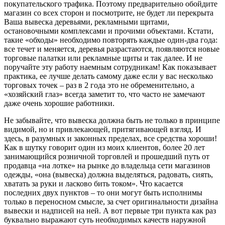
покупательского трафика. Поэтому предварительно обойдите
магазин со всех сторон и посмотрите, не будет ли перекрыта
Ваша вывеска деревьями, рекламными щитами,
остановочными комплексами и прочими объектами. Кстати,
такие «обходы» необходимо повторять каждые один-два года:
все течет и меняется, деревья разрастаются, появляются новые
торговые палатки или рекламные щиты и так далее. И не
поручайте эту работу наемным сотрудникам! Как показывает
практика, ее лучше делать самому даже если у вас несколько
торговых точек – раз в 2 года это не обременительно, а
«хозяйский глаз» всегда заметит то, что часто не замечают
даже очень хорошие работники.
Не забывайте, что вывеска должна быть не только в принципе
видимой, но и привлекающей, притягивающей взгляд. И
здесь, в разумных и законных пределах, все средства хороши!
Как в шутку говорит один из моих клиентов, более 20 лет
занимающийся розничной торговлей и прошедший путь от
продавца «на лотке» на рынке до владельца сети магазинов
одежды, «она (вывеска) должна выделяться, радовать, сиять,
хватать за руки и ласково бить током». Что касается
последних двух пунктов – то они могут быть исполнимы
только в переносном смысле, за счет оригинальности дизайна
вывески и надписей на ней. А вот первые три пункта как раз
буквально выражают суть необходимых качеств наружной