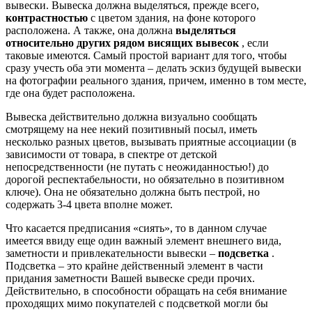
вывески. Вывеска должна выделяться, прежде всего,
контрастностью
с цветом здания, на фоне которого
расположена. А также, она должна
выделяться
относительно других рядом висящих вывесок
, если
таковые имеются. Самый простой вариант для того, чтобы
сразу учесть оба эти момента – делать эскиз будущей вывески
на фотографии реального здания, причем, именно в том месте,
где она будет расположена.
Вывеска действительно должна визуально сообщать
смотрящему на нее некий позитивный посыл, иметь
несколько разных цветов, вызывать приятные ассоциации (в
зависимости от товара, в спектре от детской
непосредственности (не путать с неожиданностью!) до
дорогой респектабельности, но обязательно в позитивном
ключе). Она не обязательно должна быть пестрой, но
содержать 3-4 цвета вполне может.
Что касается предписания «сиять», то в данном случае
имеется ввиду еще один важный элемент внешнего вида,
заметности и привлекательности вывески –
подсветка
.
Подсветка – это крайне действенный элемент в части
придания заметности Вашей вывеске среди прочих.
Действительно, в способности обращать на себя внимание
проходящих мимо покупателей с подсветкой могли бы