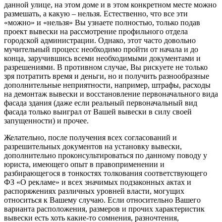
данной улице, на этом доме и в этом конкретном месте можно
размешать, а какую – нельзя. Естественно, что все эти
«можно» и «нельзя» Вы узнаете полностью, только подав
проект вывески на рассмотрение профильного отдела
городской администрации. Однако, этот часто довольно
мучительный процесс необходимо пройти от начала и до
конца, заручившись всеми необходимыми документами и
разрешениями. В противном случае, Вы рискуете не только
зря потратить время и деньги, но и получить разнообразные
дополнительные неприятности, например, штрафы, расходы
на демонтаж вывески и восстановление первоначального вида
фасада здания (даже если реальный первоначальный вид
фасада только выиграл от Вашей вывески в силу своей
запущенности) и прочее.
Желательно, после получения всех согласований и
разрешительных документов на установку вывески,
дополнительно проконсультироваться по данному поводу у
юриста, имеющего опыт в правоприменении и
разбирающегося в тонкостях толкования соответствующего
ФЗ «О рекламе» и всех значимых подзаконных актах и
распоряжениях различных уровней власти, могущих
относиться к Вашему случаю. Если относительно Вашего
варианта расположения, размеров и прочих характеристик
вывески есть хоть какие-то сомнения, разночтения,