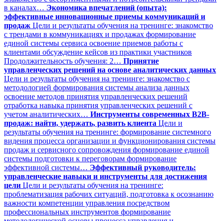
в каналах…
Экономика впечатлений (опыта):
эффективные инновационные приемы коммуникаций и
продаж
Цели и результаты обучения на тренинге: знакомство
с трендами в коммуникациях и продажах формирование
единой системы сервиса освоение приемов работы с
клиентами обсуждение кейсов из практики участников
Продолжительность обучения: 2…
Принятие
управленческих решений на основе аналитических данных
Цели и результаты обучения на тренинге: знакомство с
методологией формирования системы анализа данных
освоение методов принятия управленческих решений
отработка навыка принятия управленческих решений с
учетом аналитических…
Инструменты современных B2B-
продаж: найти, удержать, развить клиента
Цели и
результаты обучения на тренинге: формирование системного
видения процесса организации и функционирования системы
продаж и сервисного сопровождения формирование единой
системы подготовки к переговорам формирование
эффективной системы…
Эффективный руководитель:
управленческие навыки и инструменты для достижения
цели
Цели и результаты обучения на тренинге:
проблематизация рабочих ситуаций, подготовка к осознанию
важности компетенции управления посредством
профессиональных инструментов формирование
методологической основы процесса управления и