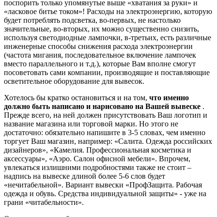
поспорить только упомянутые выше «хватания за руки» и
«ласковое битье током»! Расходы на электроэнергию, которую
будет потреблять подсветка, во-первых, не настолько
значительные, во-вторых, их можно существенно снизить,
используя светодиодные лампочки, в-третьих, есть различные
инженерные способы снижения расхода электроэнергии
(частота мигания, последовательное включение лампочек
вместо параллельного и т.д.), которые Вам вполне смогут
посоветовать сами компании, производящие и поставляющие
осветительное оборудование для вывесок.
Хотелось бы кратко остановиться и на том,
что именно
должно быть написано и нарисовано на Вашей вывеске
.
Прежде всего, на ней должен присутствовать Ваш логотип и
название магазина или торговой марки. Но этого не
достаточно: обязательно напишите в 3-5 словах, чем именно
торгует Ваш магазин, например: «Салита. Одежда российских
дизайнеров», «Камелия. Профессиональная косметика и
аксессуары», «Аэро. Салон офисной мебели». Впрочем,
увлекаться излишними подробностями также не стоит –
надпись на вывеске длиной более 5-6 слов будет
«нечитабельной». Вариант вывески «ПрофЗащита. Рабочая
одежда и обувь. Средства индивидуальной защиты» - уже на
грани «читабельности».