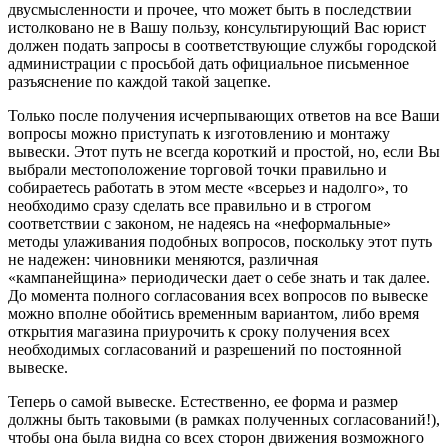
двусмысленности и прочее, что может быть в последствии
истолковано не в Вашу пользу, консультирующий Вас юрист
должен подать запросы в соответствующие службы городской
администрации с просьбой дать официальное письменное
разъяснение по каждой такой зацепке.
Только после получения исчерпывающих ответов на все Ваши
вопросы можно приступать к изготовлению и монтажу
вывески. Этот путь не всегда короткий и простой, но, если Вы
выбрали местоположение торговой точки правильно и
собираетесь работать в этом месте «всерьез и надолго», то
необходимо сразу сделать все правильно и в строгом
соответствии с законом, не надеясь на «неформальные»
методы улаживания подобных вопросов, поскольку этот путь
не надежен: чиновники меняются, различная
«кампанейщина» периодически дает о себе знать и так далее.
До момента полного согласования всех вопросов по вывеске
можно вполне обойтись временным вариантом, либо время
открытия магазина приурочить к сроку получения всех
необходимых согласований и разрешений по постоянной
вывеске.
Теперь о самой вывеске. Естественно, ее форма и размер
должны быть таковыми (в рамках полученных согласований!),
чтобы она была видна со всех сторон движения возможного