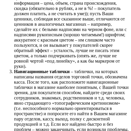
информация – цена, объем, страна происхождения,
скидка (обязательно в рублях, а не в %! – покупатель
должен платить, а не считать в уме)); пусть Ваши
ценники, соблюдая все сказанное выше, отличаются от
ценников в аналогичных магазинах – например,
сделайте их с белыми надписями на черном фоне, или с
надписями рукописным (хорошо читаемым!) шрифтом;
аккуратнее с красным цветом – им слишком часто
пользуются, и он вызывает у покупателей скорее
обратный эффект – усталость, лучше не писать этим
цветом, а только подчеркивать (опять же, лучше не
ровной чертой «под линейку», а как бы маркером от
руки).
Навигационные таблички
– таблички, на которых
написаны названия отделов торговой точки, обозначена
касса. После того, как расположите навигационные
таблички в магазине наиболее понятным, с Вашей точки
зрения, для покупателя способом, найдите среди своих
сотрудников, знакомых, родственников и т.д. человека,
явно страдающего «топографическим кретинизмом»
(т.е. неспособного нормально ориентироваться в
пространстве) и попросите его найти в Вашем магазине
пару отделов, кассу, выход, полку с дисконтной
продукцией и т.д. Если все найдено быстро и без
проблем – можно заканчивать, если возникли проблемы,