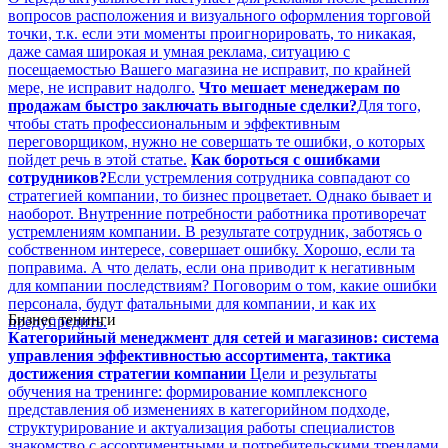
вопросов расположения и визуального оформления торговой
точки, т.к. если эти моменты проигнорировать, то никакая,
даже самая широкая и умная реклама, ситуацию с
посещаемостью Вашего магазина не исправит, по крайней
мере, не исправит надолго.
Что мешает менеджерам по
продажам быстро заключать выгодные сделки?
Для того,
чтобы стать профессиональным и эффективным
переговорщиком, нужно не совершать те ошибки, о которых
пойдет речь в этой статье.
Как бороться с ошибками
сотрудников?
Если устремления сотрудника совпадают со
стратегией компании, то бизнес процветает. Однако бывает и
наоборот. Внутренние потребности работника противоречат
устремлениям компании. В результате сотрудник, заботясь о
собственном интересе, совершает ошибку. Хорошо, если та
поправима. А что делать, если она приводит к негативным
для компании последствиям? Поговорим о том, какие ошибки
персонала, будут фатальными для компании, и как их
Бизнес тенинги
предупредить.
Категорийный менеджмент для сетей и магазинов: система
управления эффективностью ассортимента, тактика
достижения стратегии компании
Цели и результаты
обучения на тренинге: формирование комплексного
представления об изменениях в категорийном подходе,
структурирование и актуализация работы специалистов
знакомство с ассортиментными и потребительскими трендами