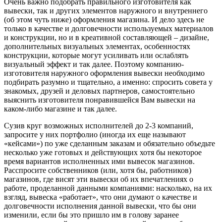
Очень важно подобрать правильного изготовителя как
вывески, так и других элементов наружного и внутреннего
(об этом чуть ниже) оформления магазина. И дело здесь не
только в качестве и долговечности используемых материалов
и конструкции, но и в креативной составляющей – дизайне,
дополнительных визуальных элементах, особенностях
конструкции, которые могут усиливать или ослаблять
визуальный эффект и так далее. Поэтому компанию-
изготовителя наружного оформления вывески необходимо
подбирать разумно и тщательно, а именно: спросить совета у
знакомых, друзей и деловых партнеров, самостоятельно
выяснить изготовителя понравившейся Вам вывески на
каком-либо магазине и так далее.
Сузив круг возможных исполнителей до 2-3 компаний,
запросите у них портфолио (иногда их еще называют
«кейсами») по уже сделанным заказам и обязательно объедьте
несколько уже готовых и действующих хотя бы некоторое
время вариантов исполненных ими вывесок магазинов.
Расспросите собственников (или, хотя бы, работников)
магазинов, где висят эти вывески об их впечатлениях о
работе, проделанной данными компаниями: насколько, на их
взгляд, вывеска «работает», что они думают о качестве и
долговечности исполнения данной вывески, что бы они
изменили, если бы это пришло им в голову заранее