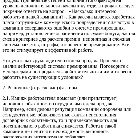
продаж. При анализе степени влияния этого фактора на
уровень исполнительности начальнику отдела продаж следует
искренне ответить на вопрос – «Насколько интересно
работать в нашей компании?». Как рассчитывается заработная
плата сотрудникам коммерческого подразделения? Зачастую в
компании совершаются ошибки в системе премирования,
например, установление ограничения по сумме бонуса, частая
смена критериев для расчета премии, непонятная и сложная
система расчетов, штрафы, отсроченное премирование. Все
это не стимулирует к эффективной работе.
Что учитывать руководителю отдела продаж. Проведите
анализ действующей системы премирования. Поговорите с
менеджерами по продажам – действительно ли им интересно
работать на существующих условиях?
2. Рыночные (отраслевые) факторы
2.1. Имидж работодателя помогает (или препятствует)
исполнять обязанности сотрудникам отдела продаж.
Например, если деловая репутация компании опорочена или
есть доступные, общеизвестные факты неисполнения
договорных обязательств, то и привлекательность для
потенциального работника снижается. Работа в такой
компании не ценится и необходимость выполнять
распоряжения энтузиазма не добавляет.