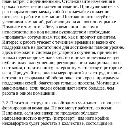
план встреч с подчиненными. Отслеживайте изменения в
сроках и качестве исполнения заданий. Прислушивайтесь к
разговорам коллег между собой и отмечайте снижение
интереса к работе в компании. Постоянно интересуйтесь
условиями компаний, работающих на аналогичном рынке.
Помните о том, что работу в компании в целом и
непосредственно под вашим руководством необходимо
«продавать» сотрудникам так же, как и продукт клиентам.
Интерес к работе угасает с течением времени и важно его
поддерживать на достаточном для достижения планов уровне.
Здесь поможет и система регулярного обучения, причем не
только переговорным навыкам, но и иным полезным вещам –
публичному выступлению, регулированию эмоционального
состояния, сторителлингу, актерскому мастерству и риторике
и т.д. Продумайте варианты мероприятий для сотрудников –
встречи в неформальной обстановке, конкурсы, программы
поддержки семей, благотворительные проекты. Мотивация
максимальна, если людей объединяет нечто большее, чем
работа в одном помещении.
3.2. Психотип сотрудника необходимо учитывать в процессе
формирования команды. Не все могут работать со всеми.
Например, если менеджер по продажам обладает
направленностью внутрь (интроверт), для него крайне
некомфортно будет работать в коллективе, состоящим из