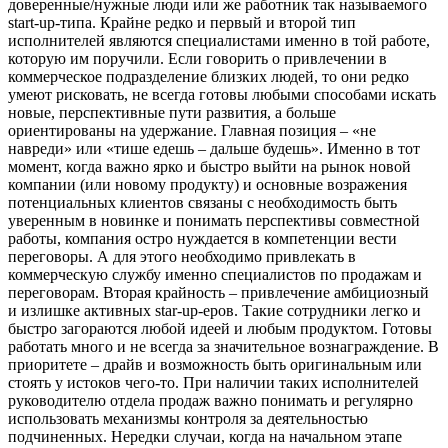
доверенные/нужные люди или же работник так называемого
start-up-типа. Крайне редко и первый и второй тип
исполнителей являются специалистами именно в той работе,
которую им поручили. Если говорить о привлечении в
коммерческое подразделение близких людей, то они редко
умеют рисковать, не всегда готовы любыми способами искать
новые, перспективные пути развития, а больше
ориентированы на удержание. Главная позиция – «не
навреди» или «тише едешь – дальше будешь». Именно в тот
момент, когда важно ярко и быстро выйти на рынок новой
компании (или новому продукту) и основные возражения
потенциальных клиентов связаны с необходимость быть
уверенным в новинке и понимать перспективы совместной
работы, компания остро нуждается в компетенции вести
переговоры. А для этого необходимо привлекать в
коммерческую службу именно специалистов по продажам и
переговорам. Вторая крайность – привлечение амбициозный
и излишке активных star-up-еров. Такие сотрудники легко и
быстро загораются любой идеей и любым продуктом. Готовы
работать много и не всегда за значительное вознаграждение. В
приоритете – драйв и возможность быть оригинальным или
стоять у истоков чего-то. При наличии таких исполнителей
руководителю отдела продаж важно понимать и регулярно
использовать механизмы контроля за деятельностью
подчиненных. Нередки случаи, когда на начальном этапе