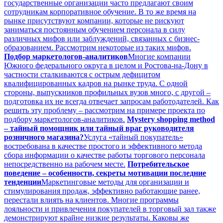
государственные организации часто предлагают своим
сотрудникам корпоративное обучение. В то же время на
рынке присутствуют компании, которые не рискуют
заниматься постоянным обучением персонала в силу
различных мифов или заблуждений, связанных с бизнес-
образованием. Рассмотрим некоторые из таких мифов.
Подбор маркетологов-аналитиков
Многие компании
Южного федерального округа в целом и Ростова-на-Дону в
частности сталкиваются с острым дефицитом
квалифицированных кадров на рынке труда. С одной
стороны, выпускников профильных вузов много, с другой –
подготовка их не всегда отвечает запросам работодателей. Как
решить эту проблему – рассмотрим на примере проекта по
подбору маркетологов-аналитиков.
Mystery shopping method
– тайный помощник или тайный враг руководителя
розничного магазина?
Услуга «тайный покупатель»
востребована в качестве простого и эффективного метода
сбора информации о качестве работы торгового персонала
непосредственно на рабочем месте.
Потребительское
поведение – особенности, секреты мотивации последние
тенденции
Маркетинговые методы для организации и
стимулирования продаж, эффективно работающие ранее,
перестали влиять на клиентов. Многие программы
лояльности и привлечения покупателей в торговый зал также
демонстрируют крайне низкие результаты. Каковы же