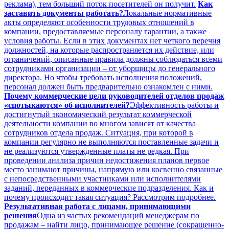
реклама), тем больший поток посетителей он получит.
Как
заставить документы работать?
Локальные нормативные
акты определяют особенности трудовых отношений в
компании, предоставляемые персоналу гарантии, а также
условия работы. Если в этих документах нет четкого перечня
должностей, на которые распространяется их действие, или
ограничений, описанные правила должны соблюдаться всеми
сотрудниками организации – от уборщицы до генерального
директора. Но чтобы требовать исполнения положений,
персонал должен быть предварительно ознакомлен с ними.
Почему коммерческие цели руководителей отделов продаж
«спотыкаются» об исполнителей?
Эффективность работы и
достигнутый экономический результат коммерческой
деятельности компании во многом зависят от качества
сотрудников отдела продаж. Ситуация, при которой в
компании регулярно не выполняются поставленные задачи и
не реализуются утвержденные платы не редкая. При
проведении анализа причин недостижения планов первое
место занимают причины, напрямую или косвенно связанные
с непосредственными участниками или исполнителями
заданий, переданных в коммерческие подразделения. Как и
почему происходит такая ситуация? Рассмотрим подробнее.
Результативная работа с лицами, принимающими
решения
Одна из частых рекомендаций менеджерам по
продажам – найти лицо, принимающее решение (сокращенно-