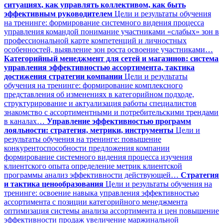
ситуациях, как управлять коллективом, как быть
эффективным руководителем
Цели и результаты обучения
на тренинге: формирование системного видения процесса
управления командой понимание участниками «слабых» зон в
профессиональной карте компетенций и личностных
особенностей, выявление зон роста освоение участниками…
Категорийный менеджмент для сетей и магазинов: система
управления эффективностью ассортимента, тактика
достижения стратегии компании
Цели и результаты
обучения на тренинге: формирование комплексного
представления об изменениях в категорийном подходе,
структурирование и актуализация работы специалистов
знакомство с ассортиментными и потребительскими трендами
в каналах…
Управление эффективностью программ
лояльности: стратегия, метрики, инструменты
Цели и
результаты обучения на тренинге: повышение
конкурентоспособности предложения компании
формирование системного видения процесса изучения
клиентского опыта определение метрик клиентской
программы анализ эффективности действующей…
Стратегия
и тактика ценообразования
Цели и результаты обучения на
тренинге: освоение навыка управления эффективностью
ассортимента с позиции категорийного менеджмента
оптимизация системы анализа ассортимента и цен повышение
эффективности продаж увеличение маржинальной