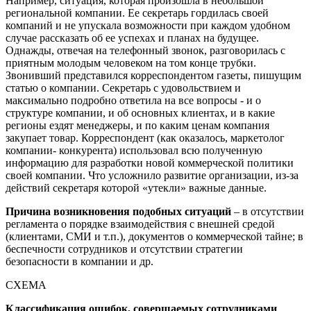
Например, ситуация, которая произошла в небольшой
региональной компании. Ее секретарь гордилась своей
компаний и не упускала возможности при каждом удобном
случае рассказать об ее успехах и планах на будущее.
Однажды, отвечая на телефонный звонок, разговорилась с
приятным молодым человеком на том конце трубки.
Звонивший представился корреспондентом газеты, пишущим
статью о компании. Секретарь с удовольствием и
максимально подробно ответила на все вопросы - и о
структуре компании, и об основных клиентах, и в какие
регионы ездят менеджеры, и по каким ценам компания
закупает товар. Корреспондент (как оказалось, маркетолог
компании- конкурента) использовал всю полученную
информацию для разработки новой коммерческой политики
своей компании. Что усложнило развитие организации, из-за
действий секретаря которой «утекли» важные данные.
Причина возникновения подобных ситуаций
– в отсутствии
регламента о порядке взаимодействия с внешней средой
(клиентами, СМИ и т.п.), документов о коммерческой тайне; в
беспечности сотрудников и отсутствии стратегии
безопасности в компании и др.
СХЕМА
Классификация ошибок, совершаемых сотрудниками