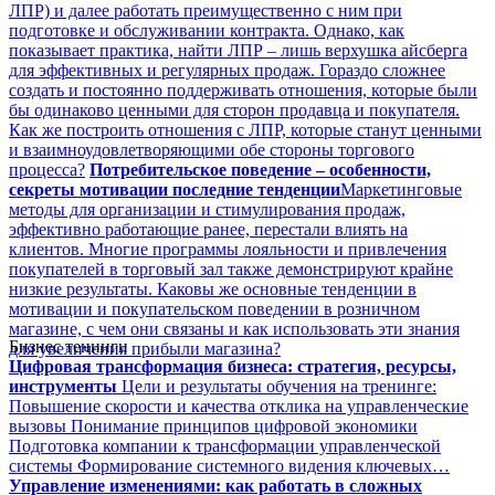
ЛПР) и далее работать преимущественно с ним при
подготовке и обслуживании контракта. Однако, как
показывает практика, найти ЛПР – лишь верхушка айсберга
для эффективных и регулярных продаж. Гораздо сложнее
создать и постоянно поддерживать отношения, которые были
бы одинаково ценными для сторон продавца и покупателя.
Как же построить отношения с ЛПР, которые станут ценными
и взаимноудовлетворяющими обе стороны торгового
процесса?
Потребительское поведение – особенности,
секреты мотивации последние тенденции
Маркетинговые
методы для организации и стимулирования продаж,
эффективно работающие ранее, перестали влиять на
клиентов. Многие программы лояльности и привлечения
покупателей в торговый зал также демонстрируют крайне
низкие результаты. Каковы же основные тенденции в
мотивации и покупательском поведении в розничном
магазине, с чем они связаны и как использовать эти знания
Бизнес тенинги
для увеличения прибыли магазина?
Цифровая трансформация бизнеса: стратегия, ресурсы,
инструменты
Цели и результаты обучения на тренинге:
Повышение скорости и качества отклика на управленческие
вызовы Понимание принципов цифровой экономики
Подготовка компании к трансформации управленческой
системы Формирование системного видения ключевых…
Управление изменениями: как работать в сложных