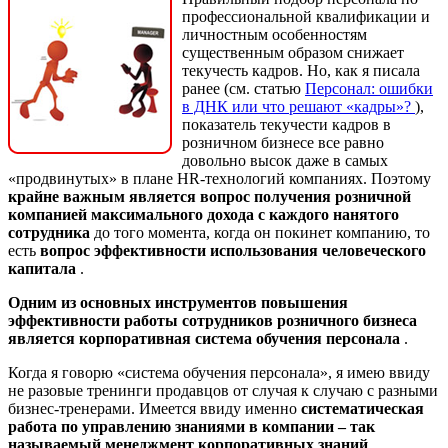
профессиональной квалификации и
личностным особенностям
существенным образом снижает
текучесть кадров. Но, как я писала
ранее (см. статью
Персонал: ошибки
в ДНК или что решают «кадры»?
),
показатель текучести кадров в
розничном бизнесе все равно
довольно высок даже в самых
«продвинутых» в плане HR-технологий компаниях. Поэтому
крайне важным является вопрос получения розничной
компанией максимального дохода с каждого нанятого
сотрудника
до того момента, когда он покинет компанию, то
есть
вопрос эффективности использования человеческого
капитала
.
Одним из основных инструментов повышения
эффективности работы сотрудников розничного бизнеса
является корпоративная система обучения персонала
.
Когда я говорю «система обучения персонала», я имею ввиду
не разовые тренинги продавцов от случая к случаю с разными
бизнес-тренерами. Имеется ввиду именно
систематическая
работа по управлению знаниями в компании – так
называемый менеджмент корпоративных знаний
,