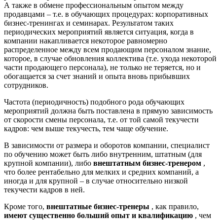
А также в обмене профессиональным опытом между
продавцами – т.е. в обучающих процедурах: корпоративных
бизнес-тренингах и семинарах. Результатом таких
периодических мероприятий является ситуация, когда в
компании накапливается некоторое равномерно
распределенное между всем продающим персоналом знание,
которое, в случае обновления коллектива (т.е. ухода некоторой
части продающего персонала), не только не теряется, но и
обогащается за счет знаний и опыта вновь прибывших
сотрудников.
Частота (периодичность) подобного рода обучающих
мероприятий должна быть поставлена в прямую зависимость
от скорости смены персонала, т.е. от той самой текучести
кадров: чем выше текучесть, тем чаще обучение.
В зависимости от размера и оборотов компании, специалист
по обучению может быть либо внутренним, штатным (для
крупной компании), либо
внештатным бизнес-тренером
,
что более рентабельно для мелких и средних компаний, а
иногда и для крупной – в случае относительно низкой
текучести кадров в ней.
Кроме того,
внештатные бизнес-тренеры
, как правило,
имеют существенно больший опыт и квалификацию
, чем