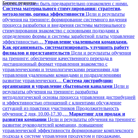
Бизнес тенинги
персонал должен быть предварительно ознакомлен с ними.
Система материального стимулирования: стратегия,
методологии, оценка эффективности
Цели и результаты
обучения на тренинге: формирование системного видения
процесса разработки и внедрения системы материального
стимулирования знакомство с основными подходами к
определению формы и системы заработной платы управление
эффективностью…
Управление удаленными командами.
Как организовать, систематизировать, улучшить работу
филиалов и представительств
Цели и результаты обучения
на тренинге: обеспечение качественного перехода в
дистанционный формат управления знакомство с
управленческими и технологическими решениями для
управления удаленными командами и подразделениями
развитие управленческих…
Система дистрибуции:
организация и управление сбытовыми каналами
Цели и
результаты обучения на тренинге: разработка
методологической основы процесса управления дистрибуцией
и эффективностью отношений с клиентами обсуждение
ситуаций из практики участников Продолжительность
обучения: 2 дня, 10.00-17.30,…
Маркетинг для продаж и
развития компании
Цели и результаты обучения на тренинге:
развитие руководителей компании, повышение
управленческой эффективности формирование комплексного
подхода к системе управления продуктом и продажами,