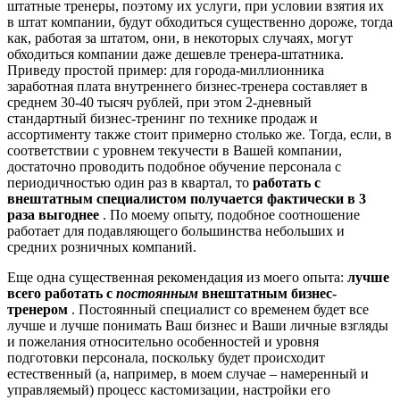
штатные тренеры, поэтому их услуги, при условии взятия их
в штат компании, будут обходиться существенно дороже, тогда
как, работая за штатом, они, в некоторых случаях, могут
обходиться компании даже дешевле тренера-штатника.
Приведу простой пример: для города-миллионника
заработная плата внутреннего бизнес-тренера составляет в
среднем 30-40 тысяч рублей, при этом 2-дневный
стандартный бизнес-тренинг по технике продаж и
ассортименту также стоит примерно столько же. Тогда, если, в
соответствии с уровнем текучести в Вашей компании,
достаточно проводить подобное обучение персонала с
периодичностью один раз в квартал, то
работать с
внештатным специалистом получается фактически в 3
раза выгоднее
. По моему опыту, подобное соотношение
работает для подавляющего большинства небольших и
средних розничных компаний.
Еще одна существенная рекомендация из моего опыта:
лучше
всего работать с
постоянным
внештатным бизнес-
тренером
. Постоянный специалист со временем будет все
лучше и лучше понимать Ваш бизнес и Ваши личные взгляды
и пожелания относительно особенностей и уровня
подготовки персонала, поскольку будет происходит
естественный (а, например, в моем случае – намеренный и
управляемый) процесс кастомизации, настройки его