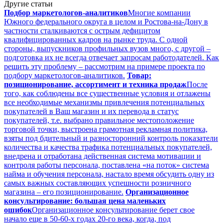
Другие статьи
Подбор маркетологов-аналитиков
Многие компании
Южного федерального округа в целом и Ростова-на-Дону в
частности сталкиваются с острым дефицитом
квалифицированных кадров на рынке труда. С одной
стороны, выпускников профильных вузов много, с другой –
подготовка их не всегда отвечает запросам работодателей. Как
решить эту проблему – рассмотрим на примере проекта по
подбору маркетологов-аналитиков.
Товар:
позиционирование, ассортимент и техника продаж
После
того, как соблюдены все существенные условия и отлажены
все необходимые механизмы привлечения потенциальных
покупателей в Ваш магазин и их перевода в статус
покупателей, т.е. выбрано правильное местоположение
торговой точки, выстроена грамотная рекламная политика,
взяты под бдительный и разносторонний контроль показатели
количества и качества трафика потенциальных покупателей,
внедрена и отработана действенная система мотивации и
контроля работы персонала, поставлена «на поток» система
найма и обучения персонала, настало время обсудить одну из
самых важных составляющих успешности розничного
магазина – его позиционирование.
Организационное
консультирование: большая цена маленьких
ошибок
Организационное консультирование берет свое
начало еще в 50-60-х годах 20-го века, когда, под