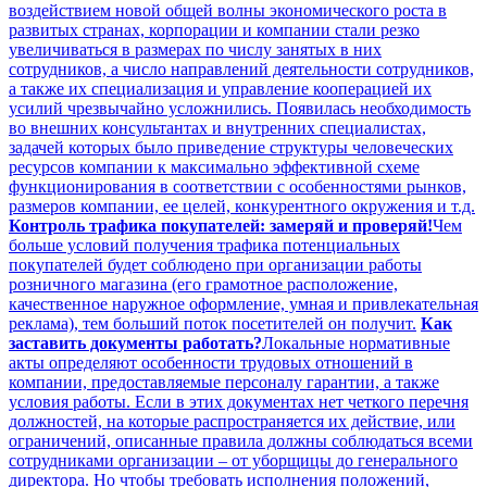
воздействием новой общей волны экономического роста в
развитых странах, корпорации и компании стали резко
увеличиваться в размерах по числу занятых в них
сотрудников, а число направлений деятельности сотрудников,
а также их специализация и управление кооперацией их
усилий чрезвычайно усложнились. Появилась необходимость
во внешних консультантах и внутренних специалистах,
задачей которых было приведение структуры человеческих
ресурсов компании к максимально эффективной схеме
функционирования в соответствии с особенностями рынков,
размеров компании, ее целей, конкурентного окружения и т.д.
Контроль трафика покупателей: замеряй и проверяй!
Чем
больше условий получения трафика потенциальных
покупателей будет соблюдено при организации работы
розничного магазина (его грамотное расположение,
качественное наружное оформление, умная и привлекательная
реклама), тем больший поток посетителей он получит.
Как
заставить документы работать?
Локальные нормативные
акты определяют особенности трудовых отношений в
компании, предоставляемые персоналу гарантии, а также
условия работы. Если в этих документах нет четкого перечня
должностей, на которые распространяется их действие, или
ограничений, описанные правила должны соблюдаться всеми
сотрудниками организации – от уборщицы до генерального
директора. Но чтобы требовать исполнения положений,