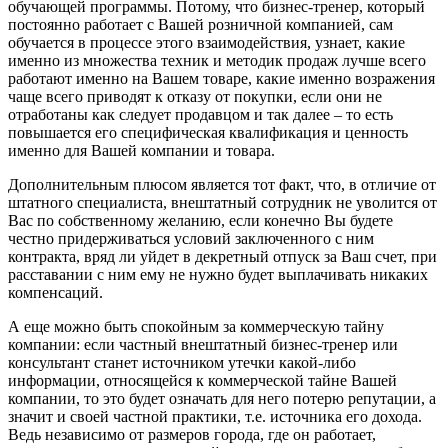
обучающей программы. Потому, что бизнес-тренер, который
постоянно работает с Вашей розничной компанией, сам
обучается в процессе этого взаимодействия, узнает, какие
именно из множества техник и методик продаж лучше всего
работают именно на Вашем товаре, какие именно возражения
чаще всего приводят к отказу от покупки, если они не
отработаны как следует продавцом и так далее – то есть
повышается его специфическая квалификация и ценность
именно для Вашей компании и товара.
Дополнительным плюсом является тот факт, что, в отличие от
штатного специалиста, внештатный сотрудник не уволится от
Вас по собственному желанию, если конечно Вы будете
честно придерживаться условий заключенного с ним
контракта, вряд ли уйдет в декретный отпуск за Ваш счет, при
расставании с ним ему не нужно будет выплачивать никаких
компенсаций.
А еще можно быть спокойным за коммерческую тайну
компании: если частный внештатный бизнес-тренер или
консультант станет источником утечки какой-либо
информации, относящейся к коммерческой тайне Вашей
компании, то это будет означать для него потерю репутации, а
значит и своей частной практики, т.е. источника его дохода.
Ведь независимо от размеров города, где он работает,