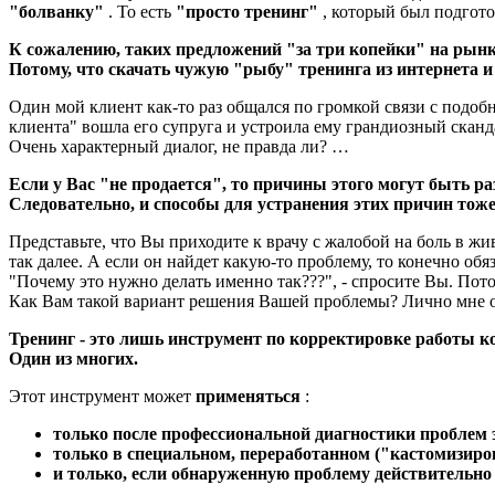
"болванку"
. То есть
"просто тренинг"
, который был подгото
К сожалению, таких предложений "за три копейки" на рынк
Потому, что скачать чужую "рыбу" тренинга из интернета и
Один мой клиент как-то раз общался по громкой связи с подоб
клиента" вошла его супруга и устроила ему грандиозный сканд
Очень характерный диалог, не правда ли? …
Если у Вас "не продается", то причины этого могут быть ра
Следовательно, и способы для устранения этих причин тож
Представьте, что Вы приходите к врачу с жалобой на боль в жив
так далее. А если он найдет какую-то проблему, то конечно обяз
"Почему это нужно делать именно так???", - спросите Вы. Пот
Как Вам такой вариант решения Вашей проблемы? Лично мне о
Тренинг - это лишь инструмент по корректировке работы к
Один из многих.
Этот инструмент может
применяться
:
только после профессиональной диагностики проблем
только в специальном, переработанном ("кастомизиро
и только, если обнаруженную проблему действительн