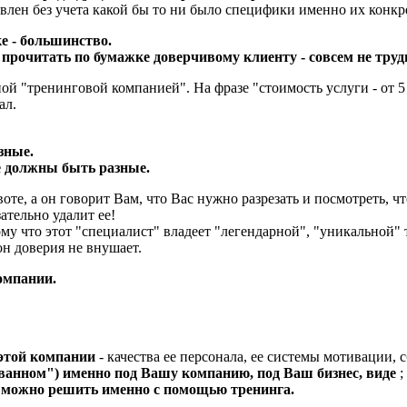
влен без учета какой бы то ни было специфики именно их конкр
е - большинство.
 прочитать по бумажке доверчивому клиенту - совсем не труд
ной "тренинговой компанией". На фразе "стоимость услуги - от 
ал.
зные.
е должны быть разные.
оте, а он говорит Вам, что Вас нужно разрезать и посмотреть, ч
ательно удалит ее!
ому что этот "специалист" владеет "легендарной", "уникальной"
н доверия не внушает.
омпании.
 этой компании
- качества ее персонала, ее системы мотивации,
ванном") именно под Вашу компанию, под Ваш бизнес, виде
;
о можно решить именно с помощью тренинга.