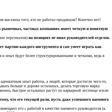
м магазина того, кто не работал продавцом? Конечно нет!
, в рыночных, частных компаниях имеет четкую и понятную
ение персоналом)
на позициях не ниже руководителей отделов.
ает партию каждого инструмента и сам умеет играть как
я и опыт будут более структурированными и четкими, ведь в
декватным опыт работы, а людей, которые достигли чего-то,
авать больше и дороже остальных, делать торговую марку
твенно, быстрее остальных растут по карьерной лестнице и/или
тому, что его текущей роли, пусть даже успешного наемного
вмещают его с работой в качестве наемного руководителя (я,