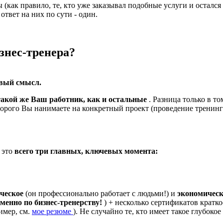
 (как правило, те, кто уже заказывал подобные услуги и остался
ответ на них по сути - один.
знес-тренера?
равый смысл.
 такой же Ваш работник, как и остальные
. Разница только в то
торого Вы нанимаете на конкретный проект (проведение тренинга
о это
всего три главных, ключевых момента:
ическое
(он профессионально работает с людьми!) и
экономичес
менно по бизнес-тренерству!
) + несколько сертификатов кратк
имер, см.
мое резюме
). Не случайно те, кто имеет такое глубоко