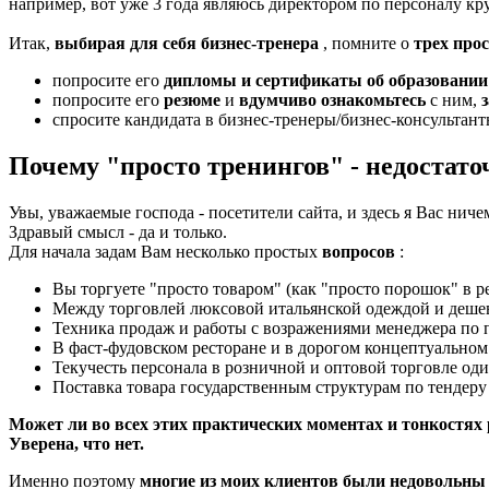
например, вот уже 3 года являюсь директором по персоналу к
Итак,
выбирая для себя бизнес-тренера
, помните о
трех про
попросите его
дипломы и сертификаты об образовани
попросите его
резюме
и
вдумчиво ознакомьтесь
с ним,
спросите кандидата в бизнес-тренеры/бизнес-консультант
Почему "просто тренингов" - недостато
Увы, уважаемые господа - посетители сайта, и здесь я Вас ниче
Здравый смысл - да и только.
Для начала задам Вам несколько простых
вопросов
:
Вы торгуете "просто товаром" (как "просто порошок" в 
Между торговлей люксовой итальянской одеждой и деше
Техника продаж и работы с возражениями менеджера по п
В фаст-фудовском ресторане и в дорогом концептуальном 
Текучесть персонала в розничной и оптовой торговле оди
Поставка товара государственным структурам по тендеру
Может ли во всех этих практических моментах и тонкостях
Уверена, что нет.
Именно поэтому
многие из моих клиентов были недовольны