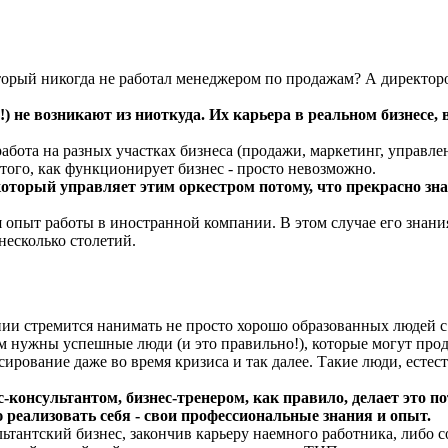
торый никогда не работал менеджером по продажам? А директоро
) не возникают из ниоткуда. Их карьера в реальном бизнесе
работа на разных участках бизнеса (продажи, маркетинг, управл
ого, как функционирует бизнес - просто невозможно.
 который управляет этим оркестром потому, что прекрасно зн
 опыт работы в иностранной компании. В этом случае его знани
 несколько столетий.
 стремится нанимать не просто хорошо образованных людей с а
м нужны успешные люди (и это правильно!), которые могут прод
ирование даже во время кризиса и так далее. Такие люди, естес
консультантом, бизнес-тренером, как правило, делает это по
 реализовать себя - свои профессиональные знания и опыт.
тантский бизнес, закончив карьеру наемного работника, либо со