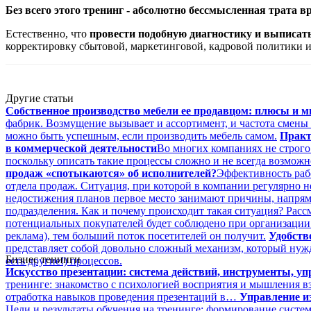
Без всего этого тренинг - абсолютно бессмысленная трата вр
Естественно, что
провести подобную диагностику и выписа
корректировку сбытовой, маркетинговой, кадровой политики и 
Другие статьи
Собственное производство мебели ее продавцом: плюсы и 
фабрик. Возмущение вызывает и ассортимент, и частота смены
можно быть успешным, если производить мебель самом.
Практ
в коммерческой деятельности
Во многих компаниях не строго
поскольку описать такие процессы сложно и не всегда возмож
продаж «спотыкаются» об исполнителей?
Эффективность рабо
отдела продаж. Ситуация, при которой в компании регулярно 
недостижения планов первое место занимают причины, напрям
подразделения. Как и почему происходит такая ситуация? Расс
потенциальных покупателей будет соблюдено при организации 
реклама), тем больший поток посетителей он получит.
Удобств
представляет собой довольно сложный механизм, который нужда
Бизнес тенинги
есть другие!) процессов.
Искусство презентации: система действий, инструменты, уп
тренинге: знакомство с психологией восприятия и мышления в
отработка навыков проведения презентаций в…
Управление и
Цели и результаты обучения на тренинге: формирование систе