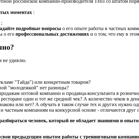
рупной российской компании-производителя ТНП со штатом поряд
стых моментах
:
и
;
задайте подробные вопросы
о его опыте работы в частных комм
ы о его
профессиональных достижениях
и о том, что ему в это
чно?
м не удивлю.
рекламе "Тайда") или конкретным товаром?
вой "молодежкой" нет разницы?
родажам оптовой компании и продавца-консультанта в рознично
ресторане один и тот же средний чек? А количество чеков в ден
накова или нет? А обучать в таком случае тех и других нужно о
 и частным компаниям на конкурсной основе - отличаются друг о
 разбираться человек, который не обладает знаниями и опыт
 свои предыдущим опытом работы с тренинговыми компаниям