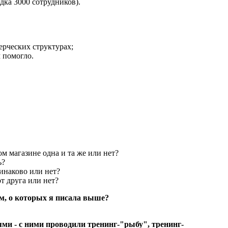
ка 3000 сотрудников).
ерческих структурах;
м помогло.
м магазине одна и та же или нет?
ь?
динаково или нет?
т друга или нет?
ом, о которых я писала выше?
и - с ними проводили тренинг-"рыбу", тренинг-