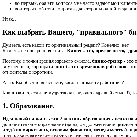
во-первых, оба эти вопроса мне часто задают мои клиенты
во-вторых, оба эти вопроса - две стороны одной медали и 
Итак…
Как выбрать Вашего, "правильного" би
Думаете, есть какой-то оригинальный рецепт? Конечно, нет.
Бизнес - не поваренная книга.
Бизнес - это, прежде всего, зд
Поэтому, с точки зрения здравого смысла,
бизнес-тренер - это
внутреннего, корпоративного) -
это временный работник
, ко
относительно короткий.
А что Вы обычно выясняете, когда нанимаете работника?
Как правило, если не мудрствовать лукаво (здравый смысл!), т
1. Образование.
Идеальный вариант - это 2 высших образования - психолог
дополнительное образование (да-да, он должен иметь
диплом и
и т.д.)
по маркетингу, основам финансов, менеджменту
(напр
преподавательскую деятельность - не ради денег, а для души.