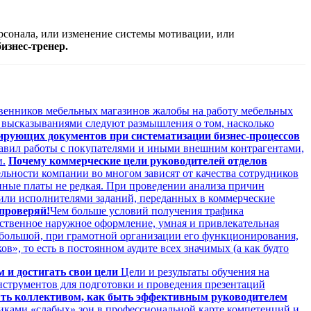
ерсонала, или изменение системы мотивации, или
изнес-тренер.
ственников мебельных магазинов жалобы на работу мебельных
и высказываниями следуют размышления о том, насколько
ирующих документов при систематизации бизнес-процессов
равил работы с покупателями и иными внешним контрагентами,
и.
Почему коммерческие цели руководителей отделов
льности компании во многом зависят от качества сотрудников
нные платы не редкая. При проведении анализа причин
или исполнителями заданий, переданных в коммерческие
 проверяй!
Чем больше условий получения трафика
ественное наружное оформление, умная и привлекательная
большой, при грамотной организации его функционирования,
», то есть в постоянном аудите всех значимых (а как будто
м и достигать свои цели
Цели и результаты обучения на
нструментов для подготовки и проведения презентаций
лять коллективом, как быть эффективным руководителем
иками «слабых» зон в профессиональной карте компетенций и