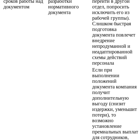
сроков работы над
разработки
перейти в другой
документом
нормативного
отдел, попросить
документа
исключить его из
рабочей группы).
Слишком быстрая
подготовка
документа повлечет
внедрение
непродуманной и
неадаптированной
схемы действий
персонала
Если при
выполнении
положений
документа компания
получит
дополнительную
выгоду (снизит
издержки, уменьшит
потери), то
возможно
установление
премиальных выплат
для сотрудников,