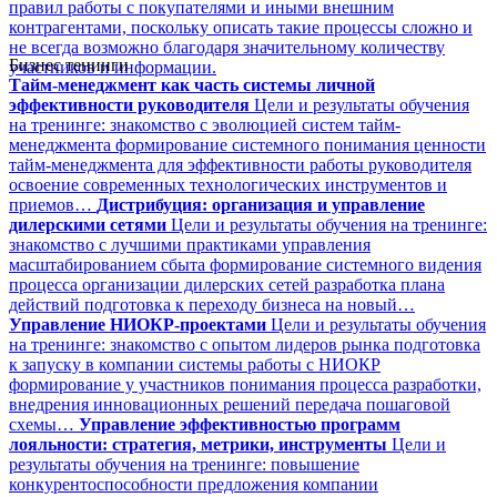
правил работы с покупателями и иными внешним
контрагентами, поскольку описать такие процессы сложно и
не всегда возможно благодаря значительному количеству
Бизнес тенинги
участников и информации.
Тайм-менеджмент как часть системы личной
эффективности руководителя
Цели и результаты обучения
на тренинге: знакомство с эволюцией систем тайм-
менеджмента формирование системного понимания ценности
тайм-менеджмента для эффективности работы руководителя
освоение современных технологических инструментов и
приемов…
Дистрибуция: организация и управление
дилерскими сетями
Цели и результаты обучения на тренинге:
знакомство с лучшими практиками управления
масштабированием сбыта формирование системного видения
процесса организации дилерских сетей разработка плана
действий подготовка к переходу бизнеса на новый…
Управление НИОКР-проектами
Цели и результаты обучения
на тренинге: знакомство с опытом лидеров рынка подготовка
к запуску в компании системы работы с НИОКР
формирование у участников понимания процесса разработки,
внедрения инновационных решений передача пошаговой
схемы…
Управление эффективностью программ
лояльности: стратегия, метрики, инструменты
Цели и
результаты обучения на тренинге: повышение
конкурентоспособности предложения компании