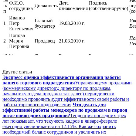
№
Ра
Ф.И.О.
Дата
Подпись
п/
Должность
по
сотрудника
ознакомления
(собственноручно)
п
(с
Иванов
Главный
Ив
1
Петр
19.03.2010 г.
бухгалтер
Ев
Евгеньевич
Попова
По
2
Мария
Продавец
21.03.2010 г.
Пе
Петровна
...
...
...
...
...
...
Другие статьи
Экспресс-оценка эффективности организации работы
вашего торгового подразделения
Управляющему продажами
(коммерческому директору, директору по продажам,
начальнику отдела продаж и так далее) периодически
необходимо проводить аудит эффективности своей работы и
работы торгового подразделения
Что делать для
эффективной работы менеджеров по продажам в период
после новогодних праздников?
Тенденция последних трех
лет показывает, что текучесть кадров в январе-феврале
ежегодно увеличивается на 12-15%. Как же сохранить
необходимый баланс сотрудников и увеличить их