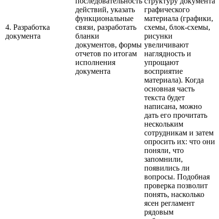
последовательность
структуру документа
действий, указать
графического
функциональные
материала (графики,
4. Разработка
связи, разработать
схемы, блок-схемы,
документа
бланки
рисунки
документов, формы
увеличивают
отчетов по итогам
наглядность и
исполнения
упрощают
документа
восприятие
материала). Когда
основная часть
текста будет
написана, можно
дать его прочитать
нескольким
сотрудникам и затем
опросить их: что они
поняли, что
запомнили,
появились ли
вопросы. Подобная
проверка позволит
понять, насколько
ясен регламент
рядовым