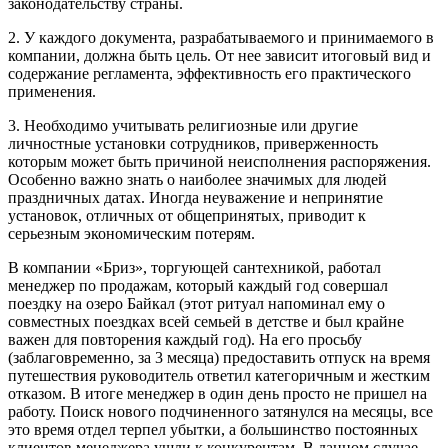
законодательству страны.
2. У каждого документа, разрабатываемого и принимаемого в
компании, должна быть цель. От нее зависит итоговый вид и
содержание регламента, эффективность его практического
применения.
3. Необходимо учитывать религиозные или другие
личностные установки сотрудников, приверженность
которым может быть причиной неисполнения распоряжения.
Особенно важно знать о наиболее значимых для людей
праздничных датах. Иногда неуважение и непринятие
установок, отличных от общепринятых, приводит к
серьезным экономическим потерям.
В компании «Бриз», торгующей сантехникой, работал
менеджер по продажам, который каждый год совершал
поездку на озеро Байкал (этот ритуал напоминал ему о
совместных поездках всей семьей в детстве и был крайне
важен для повторения каждый год). На его просьбу
(заблаговременно, за 3 месяца) предоставить отпуск на время
путешествия руководитель ответил категоричным и жестким
отказом. В итоге менеджер в один день просто не пришел на
работу. Поиск нового подчиненного затянулся на месяцы, все
это время отдел терпел убытки, а большинство постоянных
клиентов менеджера ушли к конкурентам. В данном случае