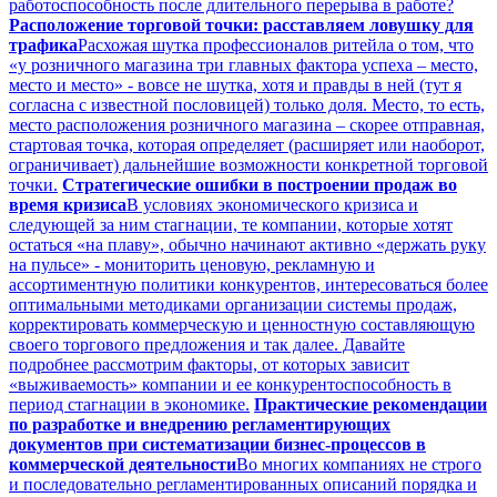
работоспособность после длительного перерыва в работе?
Расположение торговой точки: расставляем ловушку для
трафика
Расхожая шутка профессионалов ритейла о том, что
«у розничного магазина три главных фактора успеха – место,
место и место» - вовсе не шутка, хотя и правды в ней (тут я
согласна с известной пословицей) только доля. Место, то есть,
место расположения розничного магазина – скорее отправная,
стартовая точка, которая определяет (расширяет или наоборот,
ограничивает) дальнейшие возможности конкретной торговой
точки.
Стратегические ошибки в построении продаж во
время кризиса
В условиях экономического кризиса и
следующей за ним стагнации, те компании, которые хотят
остаться «на плаву», обычно начинают активно «держать руку
на пульсе» - мониторить ценовую, рекламную и
ассортиментную политики конкурентов, интересоваться более
оптимальными методиками организации системы продаж,
корректировать коммерческую и ценностную составляющую
своего торгового предложения и так далее. Давайте
подробнее рассмотрим факторы, от которых зависит
«выживаемость» компании и ее конкурентоспособность в
период стагнации в экономике.
Практические рекомендации
по разработке и внедрению регламентирующих
документов при систематизации бизнес-процессов в
коммерческой деятельности
Во многих компаниях не строго
и последовательно регламентированных описаний порядка и