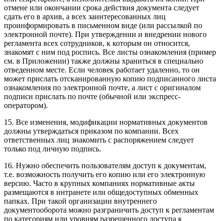
отмене или окончании срока действия документа следует
сдать его в архив, а всех заинтересованных лиц
проинформировать в письменном виде (или рассылкой по
электронной почте). При утверждении и внедрении нового
регламента всех сотрудников, к которым он относится,
знакомят с ним под роспись. Все листы ознакомления (пример
см. в Приложении) также должны храниться в специально
отведенном месте. Если человек работает удаленно, то он
может прислать отсканированную копию подписанного листа
ознакомления по электронной почте, а лист с оригиналом
подписи прислать по почте (обычной или экспресс-
оператором).
15. Все изменения, модификации нормативных документов
должны утверждаться приказом по компании. Всех
ответственных лиц знакомить с распоряжением следует
только под личную подпись.
16. Нужно обеспечить пользователям доступ к документам,
т.е. возможность получить его копию или его электронную
версию. Часто в крупных компаниях нормативные акты
размещаются в интранете или общедоступных обменных
папках. При такой организации внутреннего
документооборота можно разграничить доступ к регламентам
по категориям или уровням разрешенного доступа к